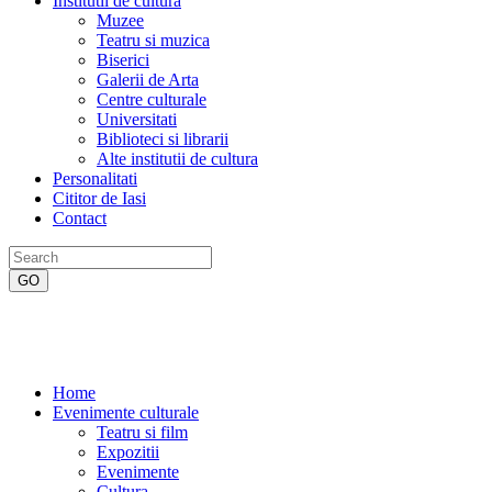
Institutii de cultura
Muzee
Teatru si muzica
Biserici
Galerii de Arta
Centre culturale
Universitati
Biblioteci si librarii
Alte institutii de cultura
Personalitati
Cititor de Iasi
Contact
Home
Evenimente culturale
Teatru si film
Expozitii
Evenimente
Cultura