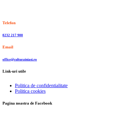
Stiri, informatii culturale, institutii de cultura
Telefon
0232 217 900
Email
office@culturainiasi.ro
Link-uri utile
Politica de confidentialitate
Politica cookies
Pagina noastra de Facebook