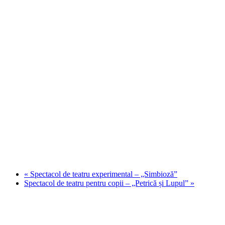
«
Spectacol de teatru experimental – „Simbioză”
Spectacol de teatru pentru copii – „Petrică și Lupul”
»