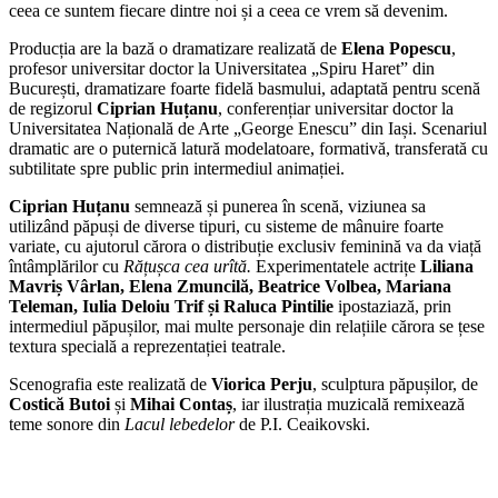
ceea ce suntem fiecare dintre noi și a ceea ce vrem să devenim.
Producția are la bază o dramatizare realizată de
Elena Popescu
,
profesor universitar doctor la Universitatea „Spiru Haret” din
București, dramatizare foarte fidelă basmului, adaptată pentru scenă
de regizorul
Ciprian Huțanu
, conferențiar universitar doctor la
Universitatea Națională de Arte „George Enescu” din Iași. Scenariul
dramatic are o puternică latură modelatoare, formativă, transferată cu
subtilitate spre public prin intermediul animației.
Ciprian Huțanu
semnează și punerea în scenă, viziunea sa
utilizând păpuși de diverse tipuri, cu sisteme de mânuire foarte
variate, cu ajutorul cărora o distribuție exclusiv feminină va da viață
întâmplărilor cu
Rățușca cea urîtă.
Experimentatele actrițe
Liliana
Mavriș Vârlan, Elena Zmuncilă, Beatrice Volbea, Mariana
Teleman, Iulia Deloiu Trif și Raluca Pintilie
ipostaziază, prin
intermediul păpușilor, mai multe personaje din relațiile cărora se țese
textura specială a reprezentației teatrale.
Scenografia este realizată de
Viorica Perju
, sculptura păpușilor, de
Costică Butoi
și
Mihai Contaș
, iar ilustrația muzicală remixează
teme sonore din
Lacul lebedelor
de P.I. Ceaikovski.