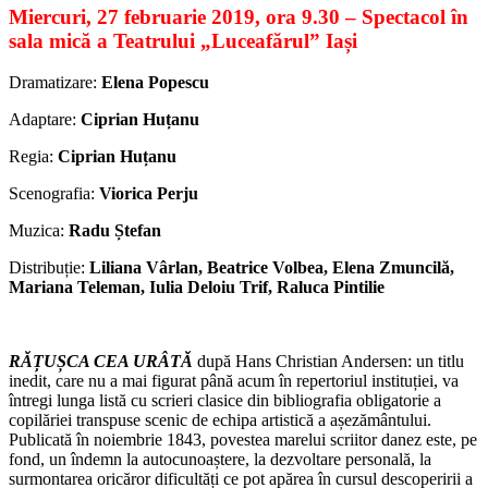
Miercuri
,
27 februarie 2019, ora 9.30 – Spectacol în
sala mică a Teatrului „Luceafărul” Iași
Dramatizare:
Elena Popescu
Adaptare:
Ciprian Huțanu
Regia:
Ciprian Huțanu
Scenografia:
Viorica Perju
Muzica:
Radu Ștefan
Distribuție:
Liliana Vârlan, Beatrice Volbea, Elena Zmuncilă,
Mariana Teleman, Iulia Deloiu Trif, Raluca Pintilie
RĂȚUȘCA CEA URÂTĂ
după Hans Christian Andersen: un titlu
inedit, care nu a mai figurat până acum în repertoriul instituției, va
întregi lunga listă cu scrieri clasice din bibliografia obligatorie a
copilăriei transpuse scenic de echipa artistică a așezământului.
Publicată în noiembrie 1843, povestea marelui scriitor danez este, pe
fond, un îndemn la autocunoaștere, la dezvoltare personală, la
surmontarea oricăror dificultăți ce pot apărea în cursul descoperirii a