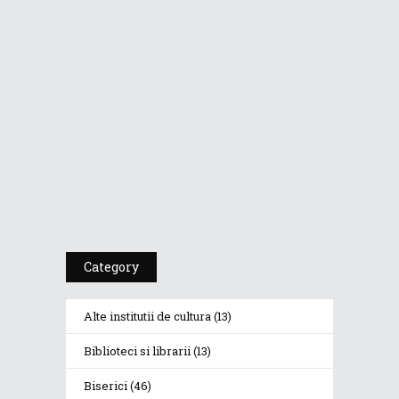
Dr. A. Kulakov
PSIHOTROPISME...
Cea De-A 91-A Gală
A Premiilor...
Category
Alte institutii de cultura
(13)
Biblioteci si librarii
(13)
Biserici
(46)