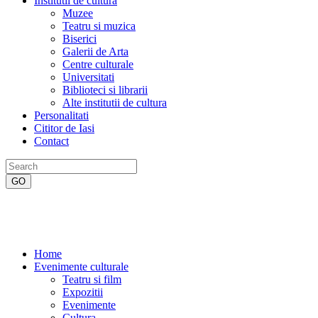
Institutii de cultura
Muzee
Teatru si muzica
Biserici
Galerii de Arta
Centre culturale
Universitati
Biblioteci si librarii
Alte institutii de cultura
Personalitati
Cititor de Iasi
Contact
Home
Evenimente culturale
Teatru si film
Expozitii
Evenimente
Cultura