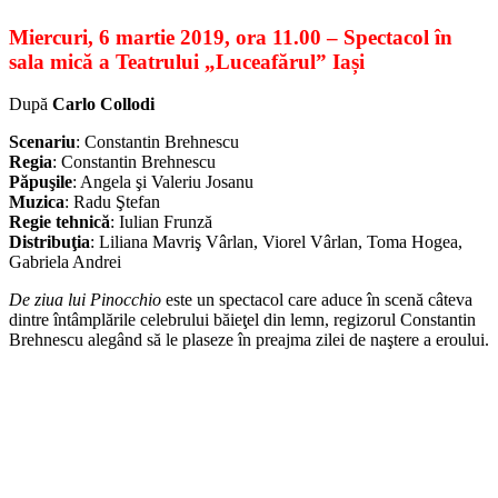
Miercuri
,
6 martie 2019, ora 11.00 – Spectacol în
sala mică a Teatrului „Luceafărul” Iași
După
Carlo Collodi
Scenariu
: Constantin Brehnescu
Regia
: Constantin Brehnescu
Păpuşile
: Angela şi Valeriu Josanu
Muzica
: Radu Ştefan
Regie tehnică
: Iulian Frunză
Distribuţia
: Liliana Mavriş Vârlan, Viorel Vârlan, Toma Hogea,
Gabriela Andrei
De ziua lui Pinocchio
este un spectacol care aduce în scenă câteva
dintre întâmplările celebrului băieţel din lemn, regizorul Constantin
Brehnescu alegând să le plaseze în preajma zilei de naştere a eroului.