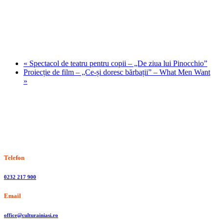
«
Spectacol de teatru pentru copii – „De ziua lui Pinocchio”
Proiecție de film – „Ce-și doresc bărbații” – What Men Want
»
Stiri, informatii culturale, institutii de cultura
Telefon
0232 217 900
Email
office@culturainiasi.ro