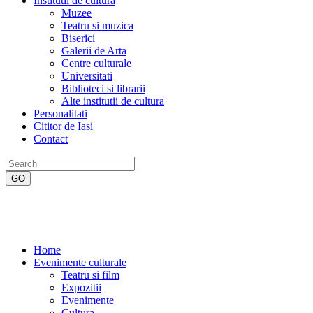
Institutii de cultura
Muzee
Teatru si muzica
Biserici
Galerii de Arta
Centre culturale
Universitati
Biblioteci si librarii
Alte institutii de cultura
Personalitati
Cititor de Iasi
Contact
Home
Evenimente culturale
Teatru si film
Expozitii
Evenimente
Cultura