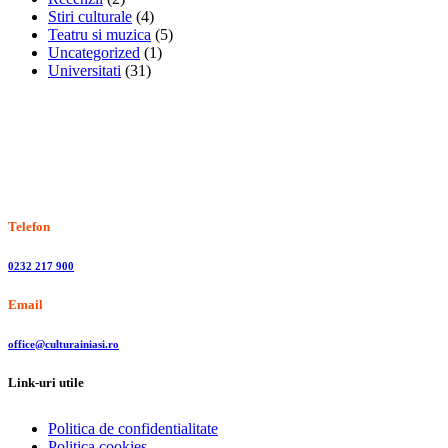
Stiri culturale
(4)
Teatru si muzica
(5)
Uncategorized
(1)
Universitati
(31)
Stiri, informatii culturale, institutii de cultura
Telefon
0232 217 900
Email
office@culturainiasi.ro
Link-uri utile
Politica de confidentialitate
Politica cookies