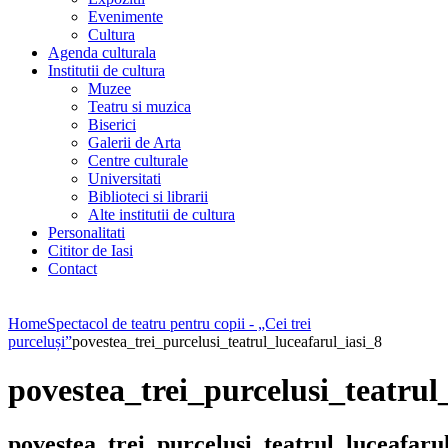
Evenimente
Cultura
Agenda culturala
Institutii de cultura
Muzee
Teatru si muzica
Biserici
Galerii de Arta
Centre culturale
Universitati
Biblioteci si librarii
Alte institutii de cultura
Personalitati
Cititor de Iasi
Contact
Home
Spectacol de teatru pentru copii - „Cei trei
purceluși”
povestea_trei_purcelusi_teatrul_luceafarul_iasi_8
povestea_trei_purcelusi_teatrul
povestea_trei_purcelusi_teatrul_luceafaru