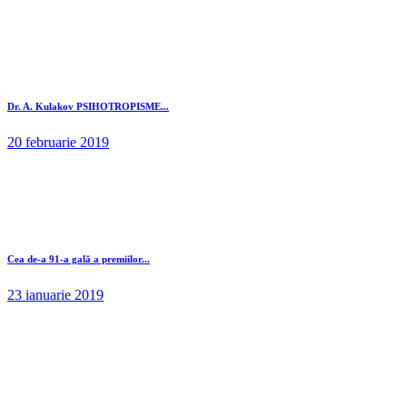
Dr. A. Kulakov PSIHOTROPISME...
20 februarie 2019
Cea de-a 91-a gală a premiilor...
23 ianuarie 2019