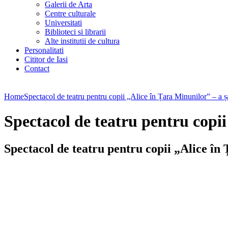
Galerii de Arta
Centre culturale
Universitati
Biblioteci si librarii
Alte institutii de cultura
Personalitati
Cititor de Iasi
Contact
Home
Spectacol de teatru pentru copii „Alice în Țara Minunilor” – a ș
Spectacol de teatru pentru copii
Spectacol de teatru pentru copii „Alice în