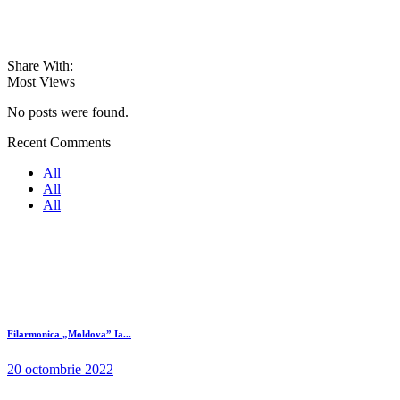
Share With:
Most Views
No posts were found.
Recent Comments
All
All
All
Filarmonica „Moldova” Ia...
20 octombrie 2022