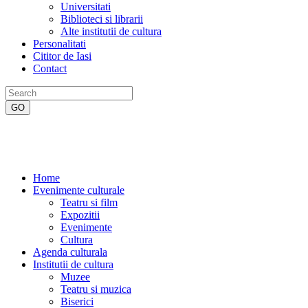
Universitati
Biblioteci si librarii
Alte institutii de cultura
Personalitati
Cititor de Iasi
Contact
Home
Evenimente culturale
Teatru si film
Expozitii
Evenimente
Cultura
Agenda culturala
Institutii de cultura
Muzee
Teatru si muzica
Biserici