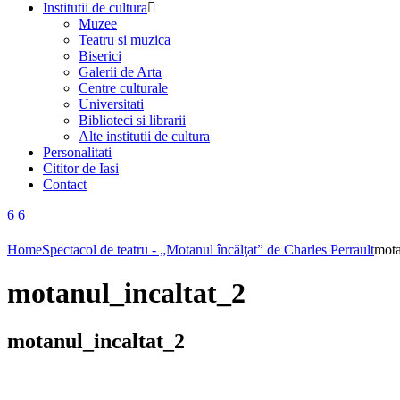
Institutii de cultura
Muzee
Teatru si muzica
Biserici
Galerii de Arta
Centre culturale
Universitati
Biblioteci si librarii
Alte institutii de cultura
Personalitati
Cititor de Iasi
Contact
Home
Spectacol de teatru - „Motanul încălţat” de Charles Perrault
mota
motanul_incaltat_2
motanul_incaltat_2