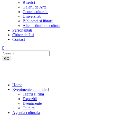
Biserici
Galerii de Arta
Centre culturale
Universitati
Biblioteci si librarii
Alte institutii de cultura
Personalitati
Cititor de Iasi
Contact
Home
Evenimente culturale
Teatru si film
Expozitii
Evenimente
Cultura
Agenda culturala