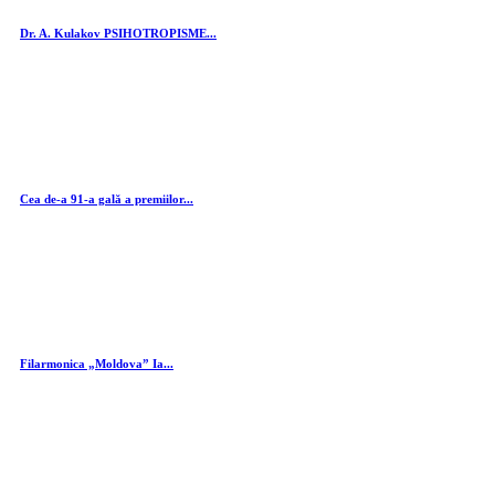
Dr. A. Kulakov PSIHOTROPISME...
Cea de-a 91-a gală a premiilor...
Filarmonica „Moldova” Ia...