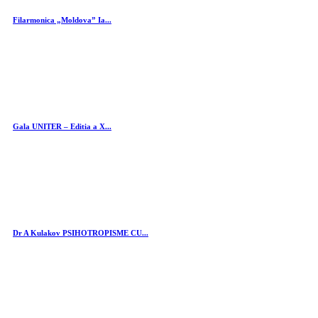
Filarmonica „Moldova” Ia...
Gala UNITER – Editia a X...
Dr A Kulakov PSIHOTROPISME CU...