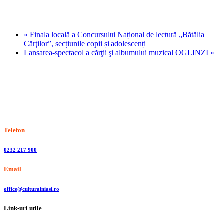
«
Finala locală a Concursului Național de lectură „Bătălia
Cărţilor”, secțiunile copii și adolescenți
Lansarea-spectacol a cărţii şi albumului muzical OGLINZI
»
Stiri, informatii culturale, institutii de cultura
Telefon
0232 217 900
Email
office@culturainiasi.ro
Link-uri utile