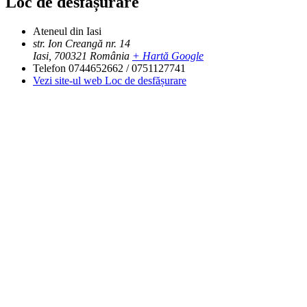
Loc de desfășurare
Ateneul din Iasi
str. Ion Creangă nr. 14
Iasi
,
700321
România
+ Hartă Google
Telefon
0744652662 / 0751127741
Vezi site-ul web Loc de desfășurare