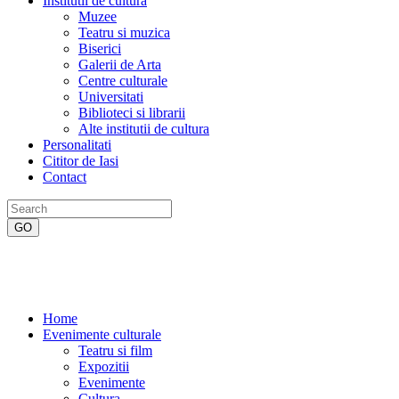
Institutii de cultura
Muzee
Teatru si muzica
Biserici
Galerii de Arta
Centre culturale
Universitati
Biblioteci si librarii
Alte institutii de cultura
Personalitati
Cititor de Iasi
Contact
Home
Evenimente culturale
Teatru si film
Expozitii
Evenimente
Cultura