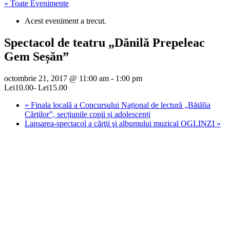
« Toate Evenimente
Acest eveniment a trecut.
Spectacol de teatru „Dănilă Prepeleac
Gem Seșăn”
octombrie 21, 2017 @ 11:00 am
-
1:00 pm
Lei10.00- Lei15.00
«
Finala locală a Concursului Național de lectură „Bătălia
Cărţilor”, secțiunile copii și adolescenți
Lansarea-spectacol a cărţii şi albumului muzical OGLINZI
»