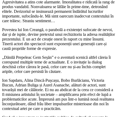
Agresivitatea a atins cote alarmante. Imoralitatea e ridicată la rang de
produs vandabil. Nonvaloarea se lăfăie în prime-time, detronând
elitele. Derizoriul se insinuează permanent îndărătul lucrurilor
importante, sufocându-le. Mă simt oarecum inadecvat contextului în
care trăiesc. Straniu sentiment…
Povestea lui Ion Creangă, o parabolă a existenței sufocate de nevoi,
dar și de ispite, devine pretextul unui rechizitoriu la adresa realităților
prezentului. E un act de creație onest în raport cu mine însumi.
Tinerii actori din spectacol sunt exponenții unei generații care-și
caută propriile forme de expresie.
„Dănilă Prepeleac Gem Seșăn” e o aventură scenică altfel căreia îi
corespund multiple teme de actualitate. E o invitație la dialog
deschisă celor cărora le pasă, celor care nu și-au închis complet
aripile, celor care persistă în căutare.
Ion Sapdaru, Alina Dincă-Pușcașu, Bobo Burlăcianu, Victoria
Bucun, Adrian Buliga și Aurel Asanache, alături de actori, sunt
tovarășii mei de călătorie. Ei nu au abdicat de la ceea ce consideră a
fi misiunea artistului în societate – amplificarea prin efect de lupă a
problematicilor acute. Împreună am pus într-o lumină nouă realitatea
înconjurătoare, dând frâu liber impulsurilor misterioase din noi în
contextual artei pe care o practicăm.