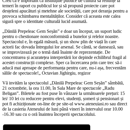
Cred că e important ca instituțiile publice de cultură să renunțe la
temeri în raport cu publicul lor și să propună proiecte care pot
desțeleni apucături și metehne ale societății, care pot deranja pentru a
provoca schimbarea mentalităților. Consider că aceasta este calea
sigură spre o identitate culturală lucid asumată.
„Dănilă Prepeleac Gem Seșăn” e doar un început, un suport ludic
pentru o chestionare nonconformistă a bunelor și relelor noastre.
Spectacolul e, în egală măsură, și un show plin de viață în care
actorii fac dovada întregului lor arsenal. Se cântă, se dansează, sau
se improvizează pe o temă dată înainte de reprezentație. De
concentrarea și acuratețea interpretării lor depinde echilibrul fragil al
acestei construcții complexe. Sper ca încercarea prin care trec să-i
aducă mai aproape de performanța pentru care, nu-i așa, frecventăm
sălile de spectacole!„ Octavian Jighirgiu, regizor
Vă invităm la spectacolul „Dănilă Prepeleac Gem Seșăn” sâmbătă,
21 octombrie, la ora 11.00, în Sala Mare de spectacole „Radu
Beligan”. Biletele au fost puse în vânzare la următoarele prețuri: 15
lei/ 10 lei cu reducere pentru elevi, studenți, șomeri și pensionari și
pot fi achiziționate on-line de pe site-ul www.ateneuiasi.ro sau direct
de la casieria Ateneului de luni până vineri în intervalul orar 10.00
-16.30 sau cu o oră înaintea începerii spectacolului.