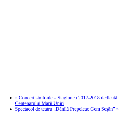
«
Concert simfonic – Stagiunea 2017-2018 dedicată
Centenarului Marii Uniri
Spectacol de teatru „Dănilă Prepeleac Gem Seșăn”
»