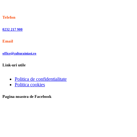
Stiri, informatii culturale, institutii de cultura
Telefon
0232 217 900
Email
office@culturainiasi.ro
Link-uri utile
Politica de confidentialitate
Politica cookies
Pagina noastra de Facebook