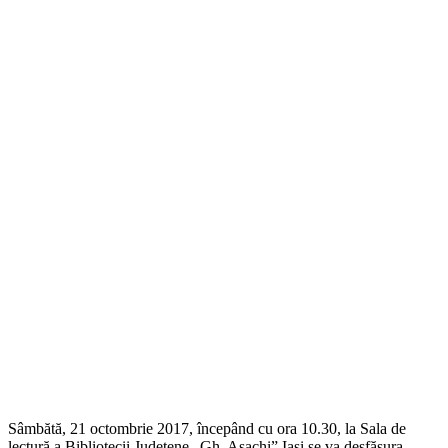
Sâmbătă, 21 octombrie 2017, începând cu ora 10.30, la Sala de
lectură a Bibliotecii Județene „Gh. Asachi” Iași se va desfășura