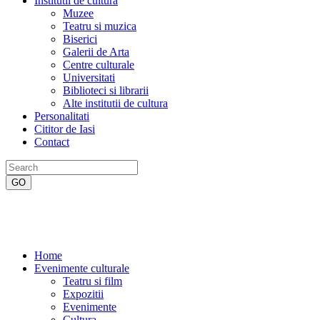
Institutii de cultura
Muzee
Teatru si muzica
Biserici
Galerii de Arta
Centre culturale
Universitati
Biblioteci si librarii
Alte institutii de cultura
Personalitati
Cititor de Iasi
Contact
Home
Evenimente culturale
Teatru si film
Expozitii
Evenimente
Cultura