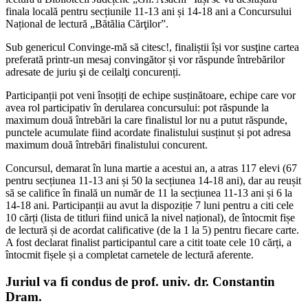
finala locală pentru secțiunile 11-13 ani și 14-18 ani a Concursului
Național de lectură „Bătălia Cărţilor”.
Sub genericul Convinge-mă să citesc!, finaliștii își vor susţine cartea
preferată printr-un mesaj convingător și vor răspunde întrebărilor
adresate de juriu şi de ceilalţi concurenți.
Participanții pot veni însoțiți de echipe susținătoare, echipe care vor
avea rol participativ în derularea concursului: pot răspunde la
maximum două întrebări la care finalistul lor nu a putut răspunde,
punctele acumulate fiind acordate finalistului susținut și pot adresa
maximum două întrebări finalistului concurent.
Concursul, demarat în luna martie a acestui an, a atras 117 elevi (67
pentru secțiunea 11-13 ani și 50 la secțiunea 14-18 ani), dar au reușit
să se califice în finală un număr de 11 la secțiunea 11-13 ani și 6 la
14-18 ani. Participanții au avut la dispoziție 7 luni pentru a citi cele
10 cărți (lista de titluri fiind unică la nivel național), de întocmit fișe
de lectură și de acordat calificative (de la 1 la 5) pentru fiecare carte.
A fost declarat finalist participantul care a citit toate cele 10 cărți, a
întocmit fișele și a completat carnetele de lectură aferente.
Juriul va fi condus de prof. univ. dr. Constantin
Dram.