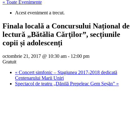
« Toate Evenimente
Acest eveniment a trecut.
Finala locală a Concursului Național de
lectură „Bătălia Cărţilor”, secțiunile
copii și adolescenți
octombrie 21, 2017 @ 10:30 am
-
12:00 pm
Gratuit
«
Concert simfonic – Stagiunea 2017-2018 dedicată
Centenarului Marii Uniri
Spectacol de teatru „Dănilă Prepeleac Gem Seșăn”
»