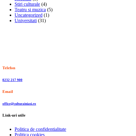
Stiri culturale
(4)
Teatru si muzica
(5)
Uncategorized
(1)
Universitati
(31)
Stiri, informatii culturale, institutii de cultura
Telefon
0232 217 900
Email
office@culturainiasi.ro
Link-uri utile
Politica de confidentialitate
Politica cookies