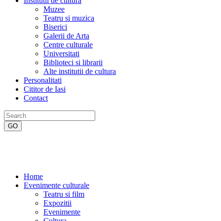
Institutii de cultura
Muzee
Teatru si muzica
Biserici
Galerii de Arta
Centre culturale
Universitati
Biblioteci si librarii
Alte institutii de cultura
Personalitati
Cititor de Iasi
Contact
Home
Evenimente culturale
Teatru si film
Expozitii
Evenimente
Cultura