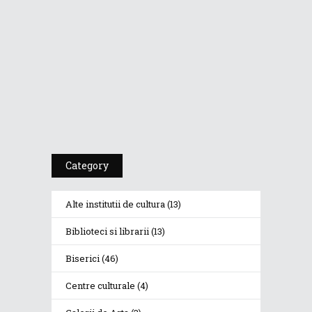
PSIHOTROPISME...
Cea De-A 91-A Gală
A Premiilor...
Category
Alte institutii de cultura
(13)
Biblioteci si librarii
(13)
Biserici
(46)
Centre culturale
(4)