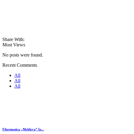
Share With:
Most Views
No posts were found.
Recent Comments
All
All
All
Filarmonica „Moldova” Ia...