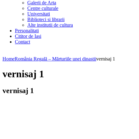
Galerii de Arta
Centre culturale
Universitati
Biblioteci si librarii
Alte institutii de cultura
Personalitati
Cititor de Iasi
Contact
Home
România Regală – Mărturiile unei dinastii
vernisaj 1
vernisaj 1
vernisaj 1