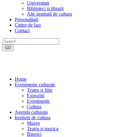
Universitati
Biblioteci si librarii
Alte institutii de cultura
Personalitati
Cititor de Iasi
Contact
Home
Evenimente culturale
Teatru si film
Expozitii
Evenimente
Cultura
Agenda culturala
Institutii de cultura
Muzee
Teatru si muzica
Biserici