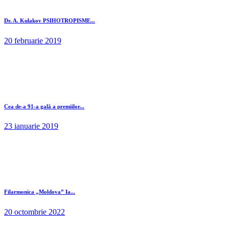
Dr. A. Kulakov PSIHOTROPISME...
20 februarie 2019
Cea de-a 91-a gală a premiilor...
23 ianuarie 2019
Filarmonica „Moldova” Ia...
20 octombrie 2022