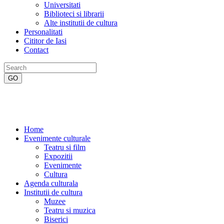
Universitati
Biblioteci si librarii
Alte institutii de cultura
Personalitati
Cititor de Iasi
Contact
Home
Evenimente culturale
Teatru si film
Expozitii
Evenimente
Cultura
Agenda culturala
Institutii de cultura
Muzee
Teatru si muzica
Biserici