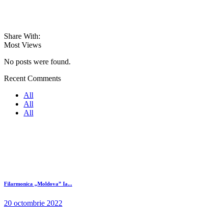
Share With:
Most Views
No posts were found.
Recent Comments
All
All
All
Filarmonica „Moldova” Ia...
20 octombrie 2022