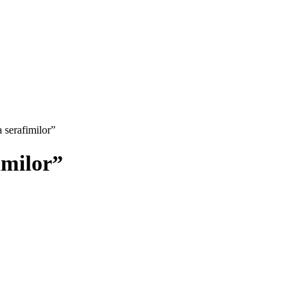
 serafimilor”
imilor”