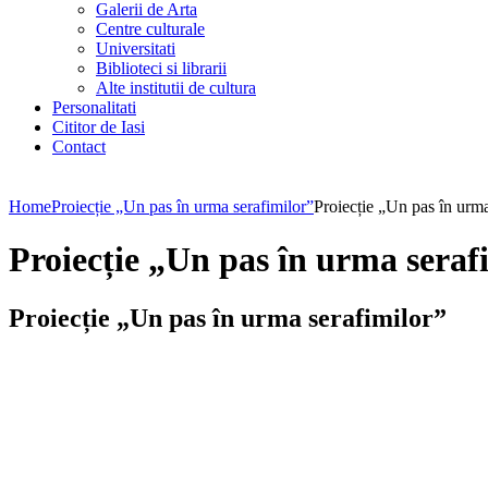
Galerii de Arta
Centre culturale
Universitati
Biblioteci si librarii
Alte institutii de cultura
Personalitati
Cititor de Iasi
Contact
Home
Proiecție „Un pas în urma serafimilor”
Proiecție „Un pas în urma
Proiecție „Un pas în urma seraf
Proiecție „Un pas în urma serafimilor”