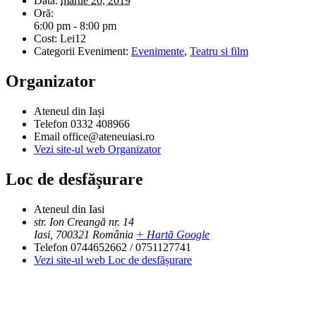
Dată:
martie 20, 2019
Oră:
6:00 pm - 8:00 pm
Cost:
Lei12
Categorii Eveniment:
Evenimente
,
Teatru si film
Organizator
Ateneul din Iași
Telefon
0332 408966
Email
office@ateneuiasi.ro
Vezi site-ul web Organizator
Loc de desfășurare
Ateneul din Iasi
str. Ion Creangă nr. 14
Iasi
,
700321
România
+ Hartă Google
Telefon
0744652662 / 0751127741
Vezi site-ul web Loc de desfășurare