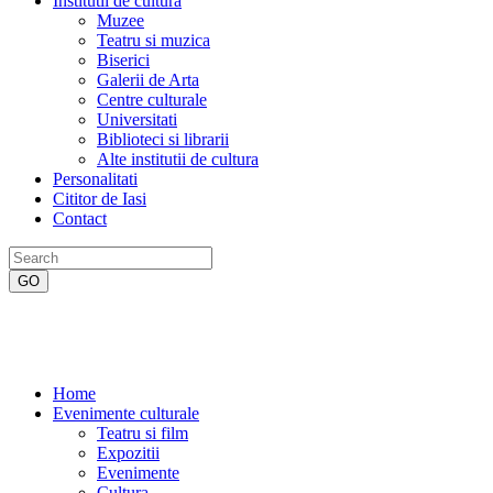
Institutii de cultura
Muzee
Teatru si muzica
Biserici
Galerii de Arta
Centre culturale
Universitati
Biblioteci si librarii
Alte institutii de cultura
Personalitati
Cititor de Iasi
Contact
Home
Evenimente culturale
Teatru si film
Expozitii
Evenimente
Cultura