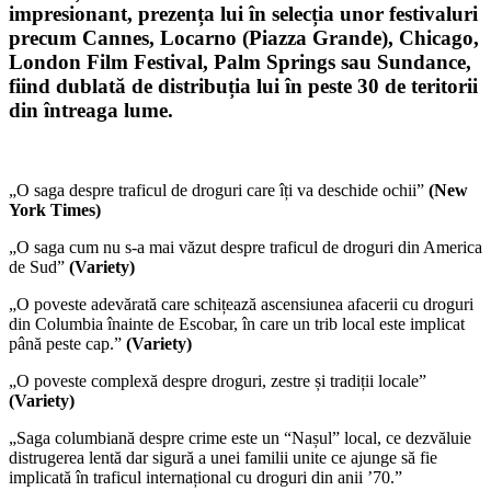
impresionant, prezența lui în selecția unor festivaluri
precum
Cannes, Locarno (Piazza Grande), Chicago,
London Film Festival, Palm Springs sau Sundance
,
fiind dublată de distribuția lui în peste 30 de teritorii
din întreaga lume.
„O saga despre traficul de droguri care îți va deschide ochii”
(New
York Times)
„O saga cum nu s-a mai văzut despre traficul de droguri din America
de Sud”
(Variety)
„O poveste adevărată care schițează ascensiunea afacerii cu droguri
din Columbia înainte de Escobar, în care un trib local este implicat
până peste cap.”
(Variety)
„O poveste complexă despre droguri, zestre și tradiții locale”
(Variety)
„Saga columbiană despre crime este un “Nașul” local, ce dezvăluie
distrugerea lentă dar sigură a unei familii unite ce ajunge să fie
implicată în traficul internațional cu droguri din anii ’70.”