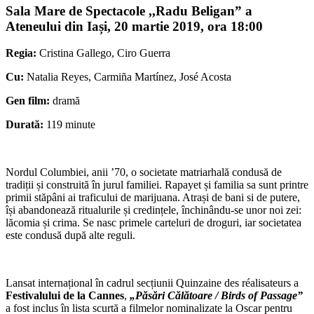
Sala Mare de Spectacole ,,Radu Beligan” a
Ateneului din Iași, 20 martie 2019, ora 18:00
Regia:
Cristina Gallego, Ciro Guerra
Cu:
Natalia Reyes, Carmiña Martínez, José Acosta
Gen film:
dramă
Durată:
119 minute
Nordul Columbiei, anii ’70, o societate matriarhală condusă de
tradiții și construită în jurul familiei. Rapayet și familia sa sunt printre
primii stăpâni ai traficului de marijuana. Atrași de bani si de putere,
își abandonează ritualurile și credințele, închinându-se unor noi zei:
lăcomia și crima. Se nasc primele carteluri de droguri, iar societatea
este condusă după alte reguli.
Lansat internațional în cadrul secțiunii Quinzaine des réalisateurs a
Festivalului de la Cannes
,
„Păsări Călătoare / Birds of Passage”
a fost inclus în lista scurtă a filmelor nominalizate la Oscar pentru