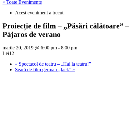
« Toate Evenimente
Acest eveniment a trecut.
Proiecție de film – „Păsări călătoare” –
Pájaros de verano
martie 20, 2019 @ 6:00 pm
-
8:00 pm
Lei12
«
Spectacol de teatru – „Hai la teatru!”
Seară de film german „Jack”
»