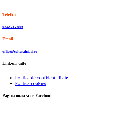
Stiri, informatii culturale, institutii de cultura
Telefon
0232 217 900
Email
office@culturainiasi.ro
Link-uri utile
Politica de confidentialitate
Politica cookies
Pagina noastra de Facebook