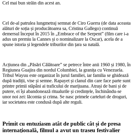
Cel mai bun străin din acest an.
Cel de-al patrulea lungmetraj semnat de Ciro Guerra (de data aceasta
alături de soția și producătoarea sa, Cristina Gallego) continuă
demersul început în 2015 în „Embrace of the Serpent” (film care i-a
adus un premiu la Cannes și o nominalizare la Oscar), acela de a
spune istoria și legendele triburilor din țara sa natală.
Acțiunea din „Păsări Călătoare” se petrece între anii 1960 și 1980, în
Regiunea Guajira din nordul Columbiei, la granița cu Venezuela.
Tribul Wayuu este organizat în jurul familiei, iar familia se ghidează
după tradiții, vise și semne. Rapayet și clanul din care face parte sunt
printre primii stăpâni ai traficului de marijuana. Atrași de bani și de
putere, ei își abandonează ritualurile și credințele, închinându-se
unor noi zei: lăcomia și crima. Se nasc primele carteluri de droguri,
iar societatea este condusă după alte reguli.
Primit cu entuziasm atât de public cât și de presa
internațională, filmul a avut un traseu festivalier