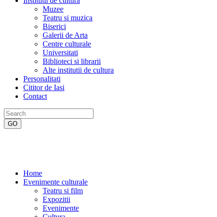
Institutii de cultura
Muzee
Teatru si muzica
Biserici
Galerii de Arta
Centre culturale
Universitati
Biblioteci si librarii
Alte institutii de cultura
Personalitati
Cititor de Iasi
Contact
Home
Evenimente culturale
Teatru si film
Expozitii
Evenimente
Cultura