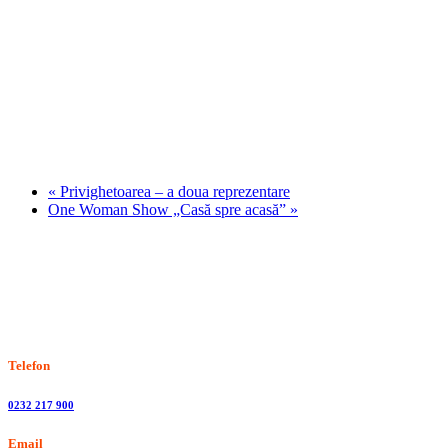
«
Privighetoarea – a doua reprezentare
One Woman Show „Casă spre acasă”
»
Stiri, informatii culturale, institutii de cultura
Telefon
0232 217 900
Email