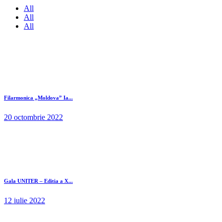
All
All
All
Filarmonica „Moldova” Ia...
20 octombrie 2022
Gala UNITER – Editia a X...
12 iulie 2022