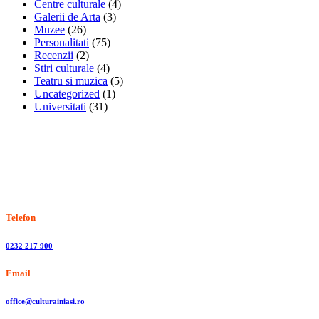
Centre culturale
(4)
Galerii de Arta
(3)
Muzee
(26)
Personalitati
(75)
Recenzii
(2)
Stiri culturale
(4)
Teatru si muzica
(5)
Uncategorized
(1)
Universitati
(31)
Stiri, informatii culturale, institutii de cultura
Telefon
0232 217 900
Email
office@culturainiasi.ro