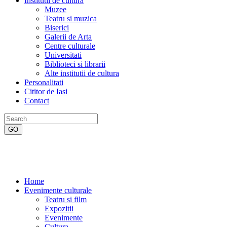
Institutii de cultura
Muzee
Teatru si muzica
Biserici
Galerii de Arta
Centre culturale
Universitati
Biblioteci si librarii
Alte institutii de cultura
Personalitati
Cititor de Iasi
Contact
Home
Evenimente culturale
Teatru si film
Expozitii
Evenimente
Cultura