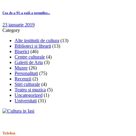
Cea de-a 91-a gală a premiilor...
23 ianuarie 2019
Category
Alte institutii de cultura
(13)
Biblioteci si librarii
(13)
Biserici
(46)
Centre culturale
(4)
Galerii de Arta
(3)
Muzee
(26)
Personalitati
(75)
Recenzii
(2)
Stiri culturale
(4)
Teatru si muzica
(5)
Uncategorized
(1)
Universitati
(31)
Stiri, informatii culturale, institutii de cultura
Telefon