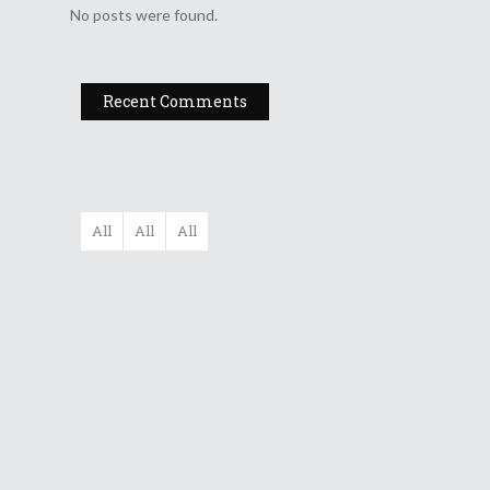
No posts were found.
Recent Comments
All
All
All
Filarmonica
„Moldova” Ia...
Gala UNITER –
Editia A X...
Dr A Kulakov