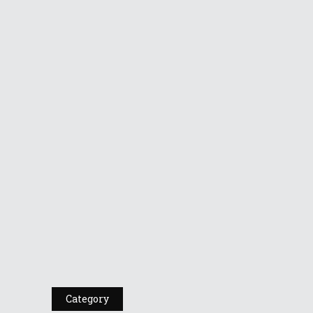
Editia A X...
Dr A Kulakov
PSIHOTROPISME
CU...
Dr. A. Kulakov
PSIHOTROPISME...
Cea De-A 91-A Gală
A Premiilor...
Category