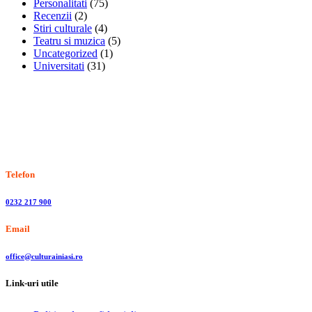
Personalitati
(75)
Recenzii
(2)
Stiri culturale
(4)
Teatru si muzica
(5)
Uncategorized
(1)
Universitati
(31)
Stiri, informatii culturale, institutii de cultura
Telefon
0232 217 900
Email
office@culturainiasi.ro
Link-uri utile