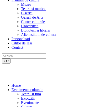
Institutii de cultura
Muzee
Teatru si muzica
Biserici
Galerii de Arta
Centre culturale
Universitati
Biblioteci si librarii
Alte institutii de cultura
Personalitati
Cititor de Iasi
Contact
Home
Evenimente culturale
Teatru si film
Expozitii
Evenimente
Cultura