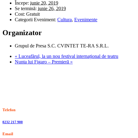
Începe:
iunie 20, 2019
Se termină:
iunie 26, 2019
Cost:
Gratuit
Categorii Eveniment:
Cultura
,
Evenimente
Organizator
Grupul de Presa S.C. CVINTET TE-RA S.R.L.
«
Luceafărul, la un nou festival internațional de teatru
Nunta lui Figaro – Premieră
»
Stiri, informatii culturale, institutii de cultura
Telefon
0232 217 900
Email