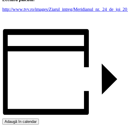
http://www.tvv.ro/images/Ziarul_intreg/Meridianul_nr._24_de_joi_2
Adaugă în calendar