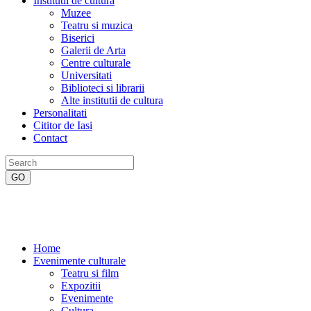
Institutii de cultura
Muzee
Teatru si muzica
Biserici
Galerii de Arta
Centre culturale
Universitati
Biblioteci si librarii
Alte institutii de cultura
Personalitati
Cititor de Iasi
Contact
Home
Evenimente culturale
Teatru si film
Expozitii
Evenimente
Cultura