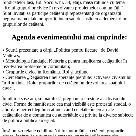
Sindicatelor Iași, Bd. Socola, nr. 34, etaj), masa rotundă cu tema
„Rolul grupurilor civice în rezolvarea problemelor comunității”.
Sunt invitați să participe cetățeni și reprezentanți de organizații
neguvernamentale nonprofit, interesați de susținerea demersurilor
grupurilor de cetățeni.
Agenda evenimentului mai cuprinde:
• Scurtă prezentare a cărții „Politica pentru fiecare” de David
Mattews;
• Metodologia fundației Kettering pentru implicarea cetățenilor în
rezolvarea problemelor comunității;
• Grupurile civice în România. Rol și acțiune;
• Cercetarea „Regăsirea unei speranțe pierdute: activarea civismului
în România. Rolul grupurilor de cetățeni în dezvoltarea spațiului
civic”.
În ultimii șase ani, se manifestă pregnant o creștere a activismului
civic. Forma de manifestare cea mai vizibilă este protestul stradal, o
abordare perfect legitimă atunci când celelalte încercări ale
cetățenilor de a comunica cu autoritățile cu privire la diverse subiecte
de politică publică au eșuat.
Însă, într-o relație echilibrată între autorități și cetățeni, grupurile