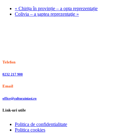
«
Chirița în provinție – a opta reprezentație
Colivia – a şaptea reprezentaţie
»
Stiri, informatii culturale, institutii de cultura
Telefon
0232 217 900
Email
office@culturainiasi.ro
Link-uri utile
Politica de confidentialitate
Politica cookies