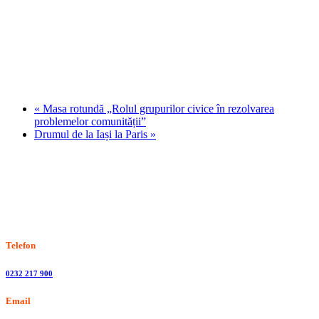
«
Masa rotundă „Rolul grupurilor civice în rezolvarea
problemelor comunității”
Drumul de la Iași la Paris
»
Stiri, informatii culturale, institutii de cultura
Telefon
0232 217 900
Email