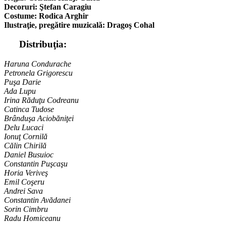
Decoruri: Ştefan Caragiu
Costume: Rodica Arghir
Ilustraţie, pregătire muzicală: Dragoş Cohal
Distribuţia:
Haruna Condurache
Petronela Grigorescu
Puşa Darie
Ada Lupu
Irina Răduţu Codreanu
Catinca Tudose
Brânduşa Aciobăniţei
Delu Lucaci
Ionuţ Cornilă
Călin Chirilă
Daniel Busuioc
Constantin Puşcaşu
Horia Veriveş
Emil Coşeru
Andrei Sava
Constantin Avădanei
Sorin Cimbru
Radu Homiceanu