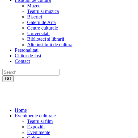
Institutii de cultura
Muzee
Teatru si muzica
Biserici
Galerii de Arta
Centre culturale
Universitati
Biblioteci si librarii
Alte institutii de cultura
Personalitati
Cititor de Iasi
Contact
Home
Evenimente culturale
Teatru si film
Expozitii
Evenimente
Cultura