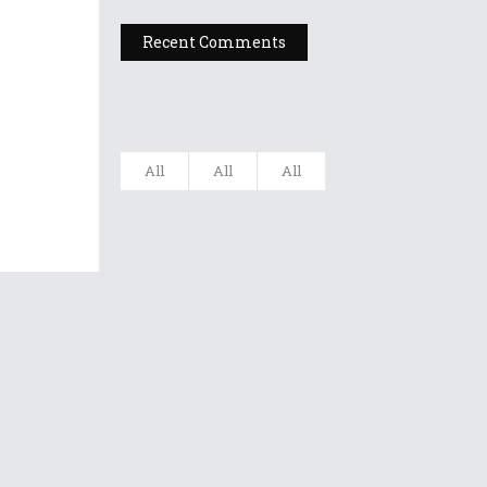
Recent Comments
All
All
All
Filarmonica
„Moldova” Ia...
20 octombrie 2022
Gala UNITER –
Editia A X...
12 iulie 2022
Dr A Kulakov
PSIHOTROPISME
CU...