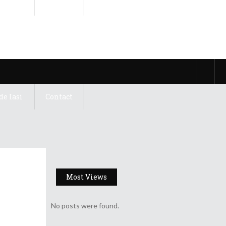
de Iasi
Contact
de Iasi
Contact
Most Views
No posts were found.