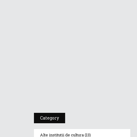
Dr A Kulakov
PSIHOTROPISME
CU...
4 martie 2019
Dr. A. Kulakov
PSIHOTROPISME...
20 februarie 2019
Cea De-A 91-A Gală
A Premiilor...
23 ianuarie 2019
Category
Alte institutii de cultura
(13)