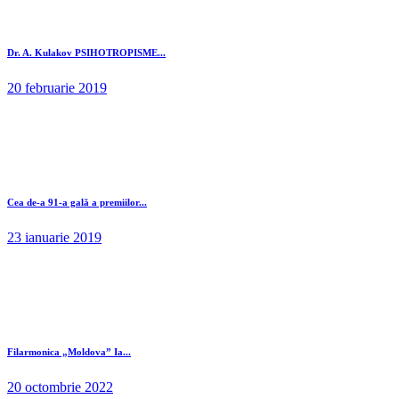
Dr. A. Kulakov PSIHOTROPISME...
20 februarie 2019
Cea de-a 91-a gală a premiilor...
23 ianuarie 2019
Filarmonica „Moldova” Ia...
20 octombrie 2022