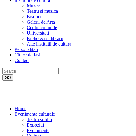
Institutii de cultura
Muzee
Teatru si muzica
Biserici
Galerii de Arta
Centre culturale
Universitati
Biblioteci si librarii
Alte institutii de cultura
Personalitati
Cititor de Iasi
Contact
Home
Evenimente culturale
Teatru si film
Expozitii
Evenimente
Cultura