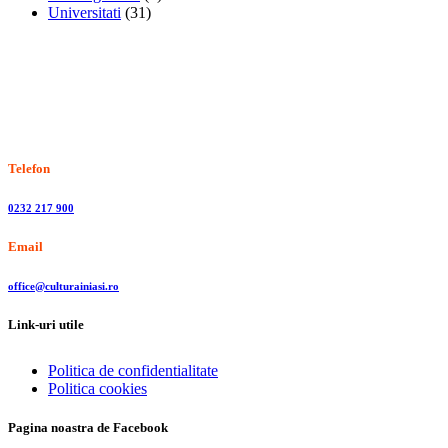
Universitati
(31)
Stiri, informatii culturale, institutii de cultura
Telefon
0232 217 900
Email
office@culturainiasi.ro
Link-uri utile
Politica de confidentialitate
Politica cookies
Pagina noastra de Facebook