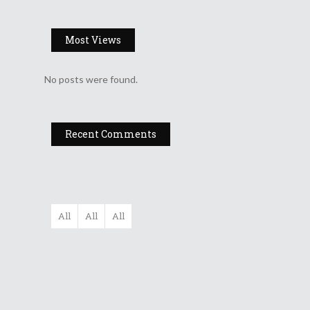
Most Views
No posts were found.
Recent Comments
All
All
All
Filarmonica
„Moldova” Ia...
Gala UNITER –