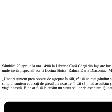
Sâmbătă
29 aprilie
la
ora
14:00
la
Librăria
Casă
Cărţii
din
Iaşi
are loc
unde
invitaţi
speciali vor
fi
Dorina
Stoica
, Raluca Daria Diaconiuc, 
„Uneori suntem prea
obosiţi
de
aşteptat
în
săli
,
cât
să
ne
mai
gândim
ş
simplu, suntem
epuizaţi
de
greutăţile
noastre,
încât
să
-i
mai
ascultăm
ş
viaţă
noastră
. Bine ar
fi
să
le
creăm
un
statut
sălilor
de
aşteptare
.
Şi
oa