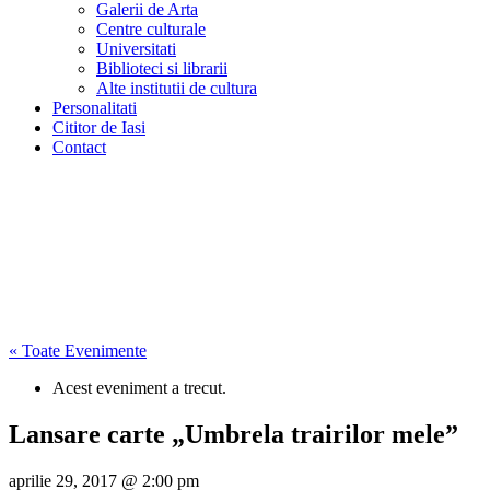
Galerii de Arta
Centre culturale
Universitati
Biblioteci si librarii
Alte institutii de cultura
Personalitati
Cititor de Iasi
Contact
« Toate Evenimente
Acest eveniment a trecut.
Lansare carte „Umbrela trairilor mele”
aprilie 29, 2017 @ 2:00 pm