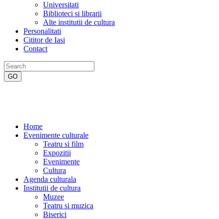
Universitati
Biblioteci si librarii
Alte institutii de cultura
Personalitati
Cititor de Iasi
Contact
Home
Evenimente culturale
Teatru si film
Expozitii
Evenimente
Cultura
Agenda culturala
Institutii de cultura
Muzee
Teatru si muzica
Biserici