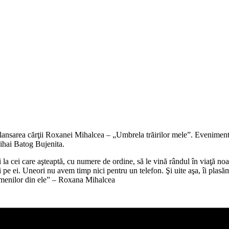
 lansarea
cărţii
Roxanei Mihalcea – „
Umbrela
trăirilor
mele”. Eveniment
Mihai Batog
Bujenita
.
i
la
cei
care
aşteaptă
, cu numere de ordine,
să
le
vină
rândul
în
viaţă
noa
i
pe ei. Uneori nu avem
timp
nici pentru un telefon.
Şi
uite
aşa
,
îi
plasă
menilor
din
ele” – Roxana Mihalcea