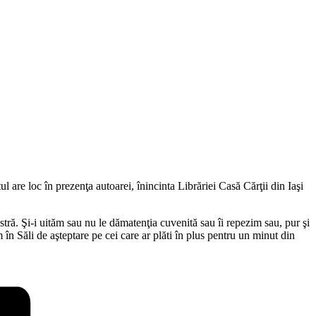
ul are loc
în
prezenţa
autoarei,
în
incinta
Librăriei
Casă
Cărţii
din
Iaşi
stră
.
Şi
-i
uităm
sau
nu le
dăm
atenţia
cuvenită
sau
îi
repezim
sau
, pur
şi
m
în
Săli
de
aşteptare
pe cei
care
ar
plăti
în
plus
pentru un minut
din