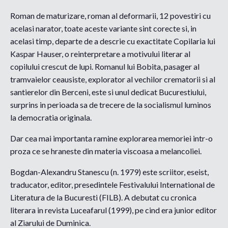
Roman de maturizare, roman al deformarii, 12 povestiri cu
acelasi narator, toate aceste variante sint corecte si, in
acelasi timp, departe de a descrie cu exactitate Copilaria lui
Kaspar Hauser, o reinterpretare a motivului literar al
copilului crescut de lupi. Romanul lui Bobita, pasager al
tramvaielor ceausiste, explorator al vechilor crematorii si al
santierelor din Berceni, este si unul dedicat Bucurestiului,
surprins in perioada sa de trecere de la socialismul luminos
la democratia originala.
Dar cea mai importanta ramine explorarea memoriei intr-o
proza ce se hraneste din materia viscoasa a melancoliei.
Bogdan-Alexandru Stanescu (n. 1979) este scriitor, eseist,
traducator, editor, presedintele Festivalului International de
Literatura de la Bucuresti (FILB). A debutat cu cronica
literara in revista Luceafarul (1999), pe cind era junior editor
al Ziarului de Duminica.