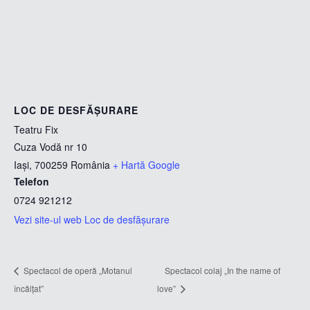
LOC DE DESFĂȘURARE
Teatru Fix
Cuza Vodă nr 10
Iași
,
700259
România
+ Hartă Google
Telefon
0724 921212
Vezi site-ul web Loc de desfășurare
Spectacol de operă „Motanul
Spectacol colaj „In the name of
încălțat”
love”