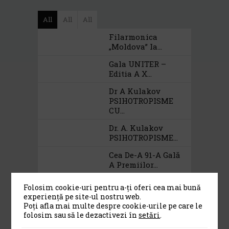
All
All
All
Filarmonica
„Moldova” Ia...
Gala UNITER –
Editia A X...
Dr A Kulakov
PSIHOTROPISME
CU...
Dr. A. Kulakov
PSIHOTROPISME...
Cea De-A 91-A Gală
A Premiilor...
Folosim cookie-uri pentru a-ți oferi cea mai bună
experiență pe site-ul nostru web.
Category
Poți afla mai multe despre cookie-urile pe care le
folosim sau să le dezactivezi în
setări
.