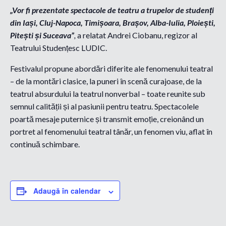
„Vor fi prezentate spectacole de teatru a trupelor de studenți
din Iași, Cluj-Napoca, Timișoara, Brașov, Alba-Iulia, Ploiești,
Pitești și Suceava”
,
a relatat Andrei Ciobanu, regizor al
Teatrului Studențesc LUDIC.
Festivalul propune abordări diferite ale fenomenului teatral
– de la montări clasice, la puneri în scenă curajoase, de la
teatrul absurdului la teatrul nonverbal – toate reunite sub
semnul calității și al pasiunii pentru teatru. Spectacolele
poartă mesaje puternice și transmit emoție, creionând un
portret al fenomenului teatral tânăr, un fenomen viu, aflat în
continuă schimbare.
Adaugă în calendar