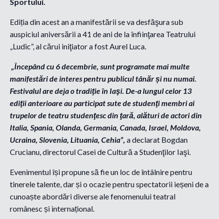
Sportului.
Ediția din acest an a manifestării se va desfăşura sub
auspiciul aniversării a 41 de ani de la înfiinţarea Teatrului
„Ludic”, al cărui iniţiator a fost Aurel Luca.
„Începând cu 6 decembrie, sunt programate mai multe
manifestări de interes pentru publicul tânăr și nu numai.
Festivalul are deja o tradiţie în Iaşi. De-a lungul celor 13
ediţii anterioare au participat sute de studenţi membri ai
trupelor de teatru studenţesc din ţară, alături de actori din
Italia, Spania, Olanda, Germania, Canada, Israel, Moldova,
Ucraina, Slovenia, Lituania, Cehia”,
a declarat Bogdan
Crucianu, directorul Casei de Cultură a Studenţilor Iaşi.
Evenimentul își propune să fie un loc de întâlnire pentru
tinerele talente, dar și o ocazie pentru spectatorii ieșeni de a
cunoaște abordări diverse ale fenomenului teatral
românesc și internațional.