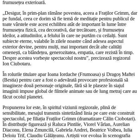
frumusețea exterioară.
„Desigur, în prim-plan rămâne povestea, aceea a Fraților Grimm, dar
pe fundal, ceea ce dorim să fie temă de meditație pentru publicul de
toate vârstele este acest echilibru atât de important în lume între
frumusețea fizică, cea decorativă, dar trecătoare, și frumusețea
ideilor, a atitudinilor, a felului în care ne purtăm cu ceilalți. Sunt
subiecte eterne, valabile în zilele noastre când adesea aspectul
exterior devine, pentru mulți, mai important decât alte calități
omenești, ca blândețea, generozitatea, empatia, care rezistă în timp.
Despre acestea vorbește spectacolul nostru”, precizează regizorul
Ion Ciubotaru.
În rolurile titulare apar Ioana Iordache (Frumoasa) și Dragoș Maftei
(Bestia) pentru care a fost o adevărată provocare profesională să
imagineze două personaje originale, fără să le plaseze în siajul
imaginii impuse global de filmele animate sau de lung metraj care au
făcut ocolul planetei.
Propunerea lor este, în spiritul viziunii regizorale, plină de
sensibilitate, mesajul transmis sintetizând linia pe care este construit
spectacolul, pe filiația Fraților Grimm (dramatizare Călin Ciobotari).
În distribuție figurează și Raluca Pintilie, Viorel Vârlan, Aurelian
Diaconu, Elena Zmuncilă, Gabriela Andrei, Beatrice Volbea, Iulia
Deloiu Trif, Claudiu Gălățeanu. Artiștii vor evolua în scenografia