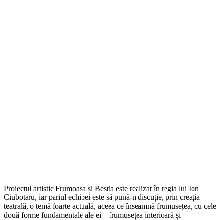
Proiectul artistic Frumoasa și Bestia este realizat în regia lui Ion
Ciubotaru, iar pariul echipei este să pună-n discuție, prin creația
teatrală, o temă foarte actuală, aceea ce înseamnă frumusețea, cu cele
două forme fundamentale ale ei – frumusețea interioară și