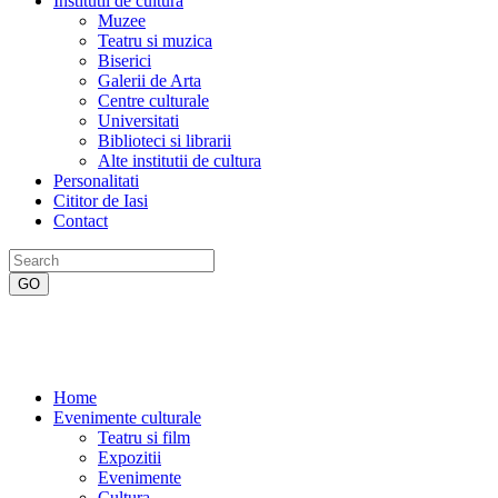
Institutii de cultura
Muzee
Teatru si muzica
Biserici
Galerii de Arta
Centre culturale
Universitati
Biblioteci si librarii
Alte institutii de cultura
Personalitati
Cititor de Iasi
Contact
Home
Evenimente culturale
Teatru si film
Expozitii
Evenimente
Cultura