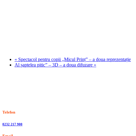
«
Spectacol pentru copii „Micul Prinț” – a doua reprezentație
Al șaptelea pitic” – 3D – a doua difuzare
»
Stiri, informatii culturale, institutii de cultura
Telefon
0232 217 900
Email