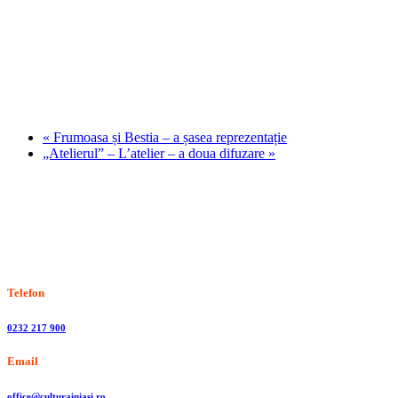
«
Frumoasa și Bestia – a șasea reprezentație
„Atelierul” – L’atelier – a doua difuzare
»
Stiri, informatii culturale, institutii de cultura
Telefon
0232 217 900
Email
office@culturainiasi.ro