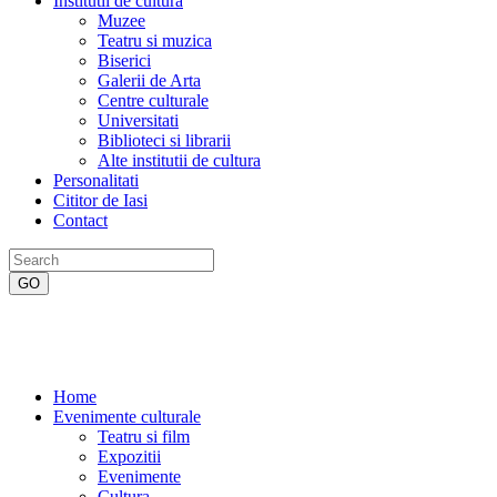
Institutii de cultura
Muzee
Teatru si muzica
Biserici
Galerii de Arta
Centre culturale
Universitati
Biblioteci si librarii
Alte institutii de cultura
Personalitati
Cititor de Iasi
Contact
Home
Evenimente culturale
Teatru si film
Expozitii
Evenimente
Cultura