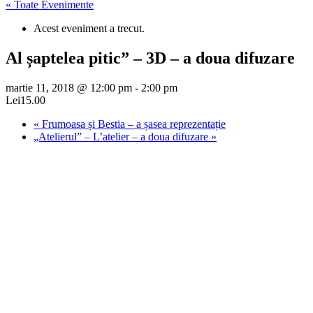
« Toate Evenimente
Acest eveniment a trecut.
Al șaptelea pitic” – 3D – a doua difuzare
martie 11, 2018 @ 12:00 pm
-
2:00 pm
Lei15.00
«
Frumoasa și Bestia – a șasea reprezentație
„Atelierul” – L’atelier – a doua difuzare
»