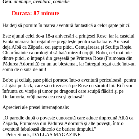
Gen
:
animație, aventură, comedie
Durata: 87 minute
Haideţi să pornim în marea aventură fantastică a celor şapte pitici!
Este ajunul celei de-a 18-a aniversări a prinţesei Rose, iar la castelul
Fantabularasa tot regatul se pregăteşte pentru sărbătoare. Au sosit
deja Albă ca Zăpada, cei şapte pitici, Cenuşăreasa şi Scufiţa Roşie.
Chiar înainte ca orologiul să bată miezul nopţii, Bobo, cel mai mic
dintre pitici, o înţeapă din greşeală pe Printesa Rose (Frumoasa din
Pădurea Adormită) cu un ac blestemat, iar întregul regat cade într-un
somn de o sută de ani!
Bobo şi ceilalţi şase pitici pornesc într-o aventură periculoasă, pentru
a-l găsi pe Jack, care să o trezească pe Rose cu sărutul lui. Ei îi vor
înfrunta cu vitejie şi umor pe dragonul care scuipă flăcări şi pe
Dellamorta, vrăjitoarea cea rea şi geloasă!
Aprecieri ale presei internaționale:
„O parodie după o poveste cunoscută care aduce împreună Albă ca
Zăpada, Frumoasa din Pădurea Adormită şi alte poveşti, într-o
aventură fabuloasă dincolo de bariera timpului.”
– Peter Simek, DALLAS MAGAZINE