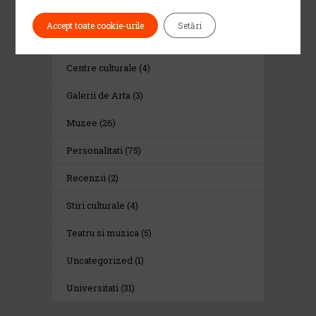
Biblioteci si librarii
(13)
Accept toate cookie-urile
Setări
Biserici
(46)
Centre culturale
(4)
Galerii de Arta
(3)
Muzee
(26)
Personalitati
(75)
Recenzii
(2)
Stiri culturale
(4)
Teatru si muzica
(5)
Uncategorized
(1)
Universitati
(31)