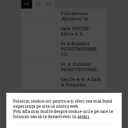
All
All
All
Filarmonica
„Moldova” Ia...
Gala UNITER –
Editia A X...
Dr A Kulakov
PSIHOTROPISME
CU...
Dr. A. Kulakov
PSIHOTROPISME...
Cea De-A 91-A Gală
A Premiilor...
Folosim cookie-uri pentru a-ți oferi cea mai bună
experiență pe site-ul nostru web.
Category
Poți afla mai multe despre cookie-urile pe care le
folosim sau să le dezactivezi în
setări
.
Alte institutii de cultura
(13)