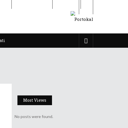
ati
Cititor de Iasi
Contact
ati
Most Views
No posts were found.