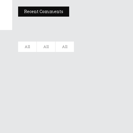
Recent Comments
All
All
All
Filarmonica
„Moldova” Ia...
Gala UNITER –
Editia A X...
Dr A Kulakov
PSIHOTROPISME
CU...
Dr. A. Kulakov
PSIHOTROPISME...
Cea De-A 91-A
Gală A