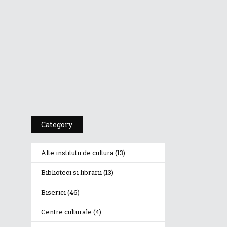
Dr A Kulakov
PSIHOTROPISME
CU...
Dr. A. Kulakov
PSIHOTROPISME...
Cea De-A 91-A
Gală A
Premiilor...
Category
Alte institutii de cultura
(13)
Biblioteci si librarii
(13)
Biserici
(46)
Centre culturale
(4)