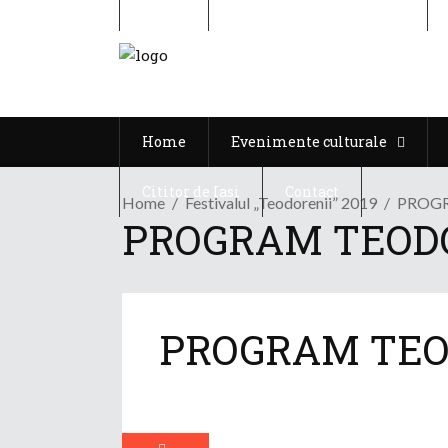
Home
Evenimente culturale
Home
Evenimente culturale
Cititor de Iasi
Contact
Home
Festivalul „Teodorenii” 2019
PROGR
PROGRAM TEODO
PROGRAM TEOD