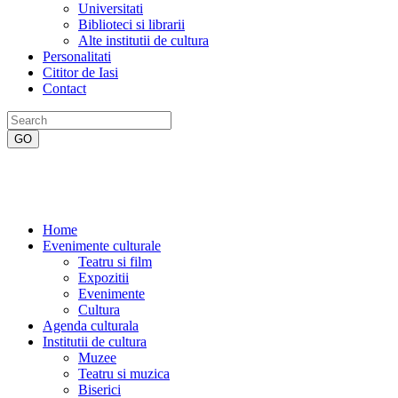
Universitati
Biblioteci si librarii
Alte institutii de cultura
Personalitati
Cititor de Iasi
Contact
Home
Evenimente culturale
Teatru si film
Expozitii
Evenimente
Cultura
Agenda culturala
Institutii de cultura
Muzee
Teatru si muzica
Biserici