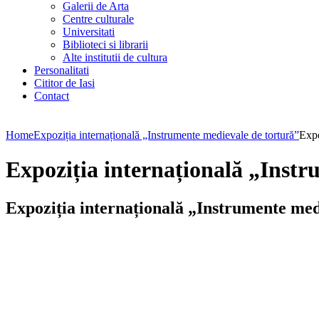
Galerii de Arta
Centre culturale
Universitati
Biblioteci si librarii
Alte institutii de cultura
Personalitati
Cititor de Iasi
Contact
Home
Expoziția internațională „Instrumente medievale de tortură”
Expo
Expoziția internațională „Instr
Expoziția internațională „Instrumente med