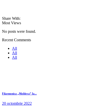
Share With:
Most Views
No posts were found.
Recent Comments
All
All
All
Filarmonica „Moldova” Ia...
20 octombrie 2022