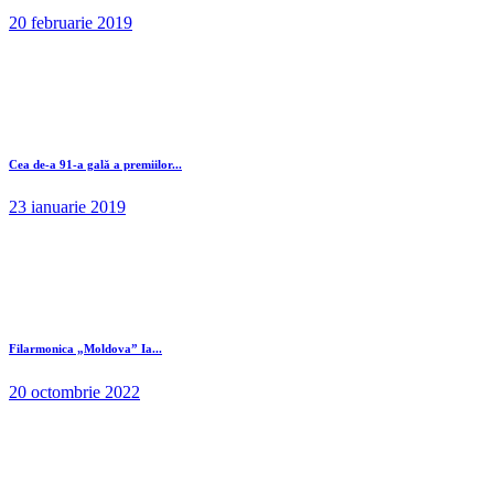
20 februarie 2019
Cea de-a 91-a gală a premiilor...
23 ianuarie 2019
Filarmonica „Moldova” Ia...
20 octombrie 2022