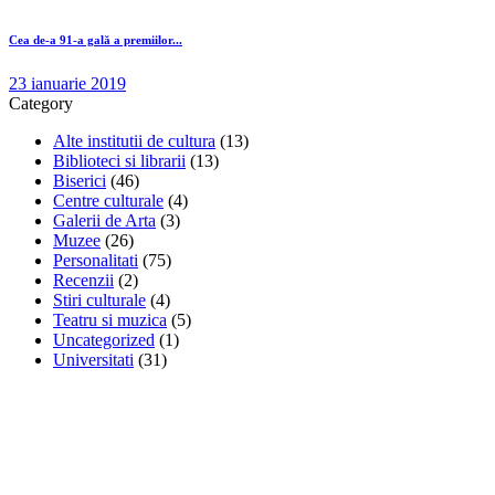
Cea de-a 91-a gală a premiilor...
23 ianuarie 2019
Category
Alte institutii de cultura
(13)
Biblioteci si librarii
(13)
Biserici
(46)
Centre culturale
(4)
Galerii de Arta
(3)
Muzee
(26)
Personalitati
(75)
Recenzii
(2)
Stiri culturale
(4)
Teatru si muzica
(5)
Uncategorized
(1)
Universitati
(31)
Stiri, informatii culturale, institutii de cultura