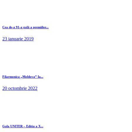
Cea de-a 91-a gală a premiilor...
23 ianuarie 2019
Filarmonica „Moldova” Ia...
20 octombrie 2022
Gala UNITER – Editia a X...