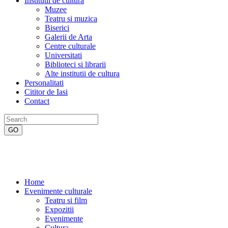
Institutii de cultura
Muzee
Teatru si muzica
Biserici
Galerii de Arta
Centre culturale
Universitati
Biblioteci si librarii
Alte institutii de cultura
Personalitati
Cititor de Iasi
Contact
Home
Evenimente culturale
Teatru si film
Expozitii
Evenimente
Cultura