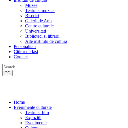
Institutii de cultura
Muzee
Teatru si muzica
Biserici
Galerii de Arta
Centre culturale
Universitati
Biblioteci si librarii
Alte institutii de cultura
Personalitati
Cititor de Iasi
Contact
Home
Evenimente culturale
Teatru si film
Expozitii
Evenimente
Cultura