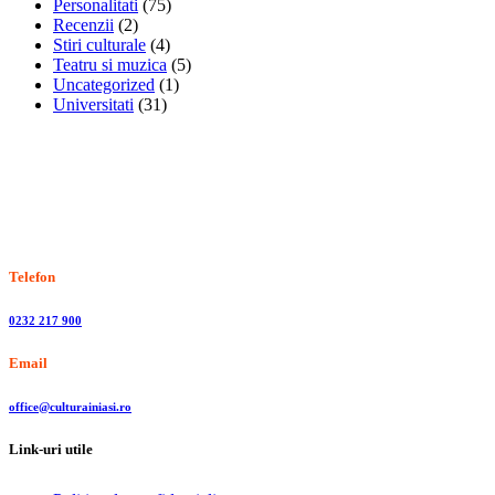
Personalitati
(75)
Recenzii
(2)
Stiri culturale
(4)
Teatru si muzica
(5)
Uncategorized
(1)
Universitati
(31)
Stiri, informatii culturale, institutii de cultura
Telefon
0232 217 900
Email
office@culturainiasi.ro
Link-uri utile