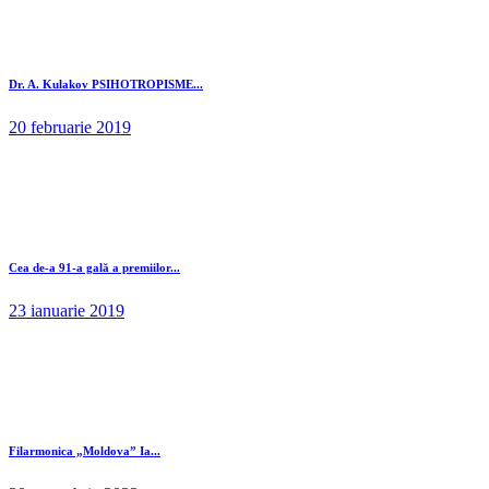
Dr. A. Kulakov PSIHOTROPISME...
20 februarie 2019
Cea de-a 91-a gală a premiilor...
23 ianuarie 2019
Filarmonica „Moldova” Ia...