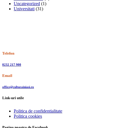
Uncategorized
(1)
Universitati
(31)
Stiri, informatii culturale, institutii de cultura
Telefon
0232 217 900
Email
office@culturainiasi.ro
Link-uri utile
Politica de confidentialitate
Politica cookies
Pagina noastra de Facebook