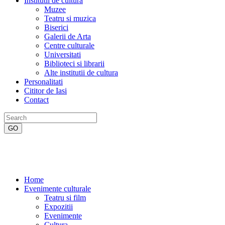
Institutii de cultura
Muzee
Teatru si muzica
Biserici
Galerii de Arta
Centre culturale
Universitati
Biblioteci si librarii
Alte institutii de cultura
Personalitati
Cititor de Iasi
Contact
Home
Evenimente culturale
Teatru si film
Expozitii
Evenimente
Cultura