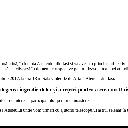
Lună plină, în incinta Ateneului din Iași și va avea ca principal obiectiv p
udiază și activează în domeniile respective pentru dezvoltarea unei atitudi
brie 2017, la ora 18 în Sala Galeriile de Artă – Ateneul din Iași.
alegerea ingredientelor și a rețetei pentru a crea un Uni
 doar de interesul participanților pentru cunoaștere.
sa Ateneului unde vom urmări cu ajutorul telescopului astrul selenar în t