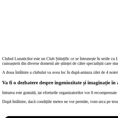
Clubul Lunaticilor este un Club Științific ce se întrunește în serile cu 
cunoașterii din diverse domenii ale științei de către specialiștii care st
A doua întâlnire a clubului va avea loc în după-amiaza zilei de 4 noiem
Va fi o dezbatere despre ingeniozitate și imaginație în 
Intrarea este gratuită, iar eforturile organizatorilor vor fi recompensate
După întâlnire, dacă condițiile meteo ne vor permite, vom urca pe tera