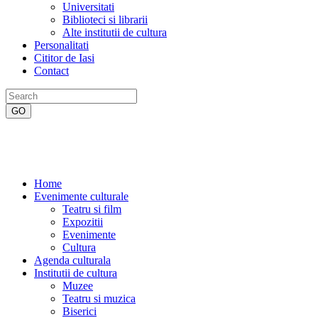
Universitati
Biblioteci si librarii
Alte institutii de cultura
Personalitati
Cititor de Iasi
Contact
Home
Evenimente culturale
Teatru si film
Expozitii
Evenimente
Cultura
Agenda culturala
Institutii de cultura
Muzee
Teatru si muzica
Biserici