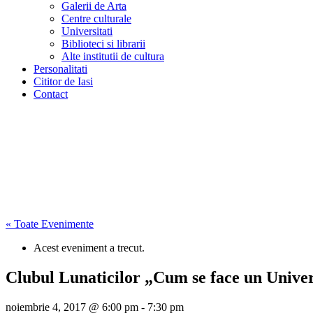
Galerii de Arta
Centre culturale
Universitati
Biblioteci si librarii
Alte institutii de cultura
Personalitati
Cititor de Iasi
Contact
« Toate Evenimente
Acest eveniment a trecut.
Clubul Lunaticilor „Cum se face un Unive
noiembrie 4, 2017 @ 6:00 pm
-
7:30 pm