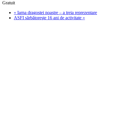
Gratuit
«
Iarna dragostei noastre – a treia reprezentare
ASFI sărbătoreşte 16 ani de activitate
»