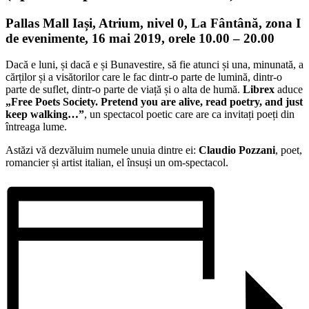
Pallas Mall Iași, Atrium, nivel 0, La Fântână, zona I
de evenimente, 16 mai 2019, orele 10.00 – 20.00
Dacă e luni, și dacă e și Bunavestire, să fie atunci și una, minunată, a
cărților și a visătorilor care le fac dintr-o parte de lumină, dintr-o
parte de suflet, dintr-o parte de viață și o alta de humă.
Librex
aduce
„Free Poets Society. Pretend you are alive, read poetry, and just
keep walking…”
, un spectacol poetic care are ca invitați poeți din
întreaga lume.
Astăzi vă dezvăluim numele unuia dintre ei:
Claudio Pozzani
, poet,
romancier și artist italian, el însuși un om-spectacol.