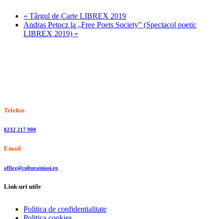
«
Târgul de Carte LIBREX 2019
Andras Petocz la „Free Poets Society” (Spectacol poetic
LIBREX 2019)
»
Stiri, informatii culturale, institutii de cultura
Telefon
0232 217 900
Email
office@culturainiasi.ro
Link-uri utile
Politica de confidentialitate
Politica cookies