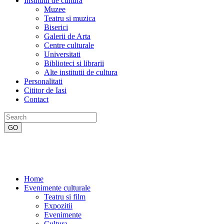
Institutii de cultura
Muzee
Teatru si muzica
Biserici
Galerii de Arta
Centre culturale
Universitati
Biblioteci si librarii
Alte institutii de cultura
Personalitati
Cititor de Iasi
Contact
Home
Evenimente culturale
Teatru si film
Expozitii
Evenimente
Cultura