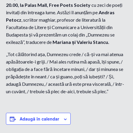
20.00, la Palas Mall, Free Poets Society
cu zeci de poeți
invitați din întreaga lume. Astăzi îl anunțăm pe
Andras
Petocz
, scriitor maghiar, profesor de literatură la
Facultatea de Litere și Comunicare a Universității din
Budapesta și vă prezentăm un colaj din „Dumnezeu se
exilează”, traducere de
Mariana și Valeriu Stancu.
„Tot călătorind așa, Dumnezeu crede / că-și va mai atenua
apăsătoarele-i griji. / Mai ales rutina mă apasă, își spune, /
obligația de a face fără încetare minuni, / dar și minunea se
prăpădește în neant / ca și guano, poți să iubești? / Și,
adaugă Dumnezeu, / această ură este prea viscerală, / într-
un cuvânt, / trebuie să plec de-aici, trebuie să plec.”
Adaugă în calendar