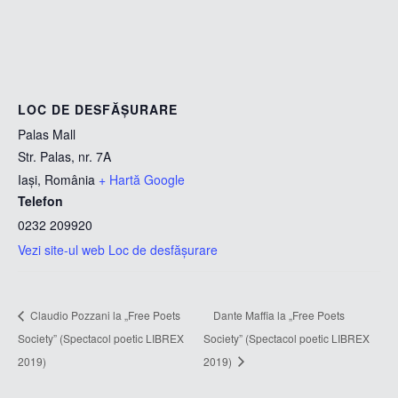
LOC DE DESFĂȘURARE
Palas Mall
Str. Palas, nr. 7A
Iași
,
România
+ Hartă Google
Telefon
0232 209920
Vezi site-ul web Loc de desfășurare
Claudio Pozzani la „Free Poets
Dante Maffia la „Free Poets
Society” (Spectacol poetic LIBREX
Society” (Spectacol poetic LIBREX
2019)
2019)