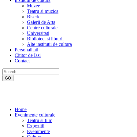
Institutii de cultura
Muzee
Teatru si muzica
Biserici
Galerii de Arta
Centre culturale
Universitati
Biblioteci si librarii
Alte institutii de cultura
Personalitati
Cititor de Iasi
Contact
Home
Evenimente culturale
Teatru si film
Expozitii
Evenimente
Cultura