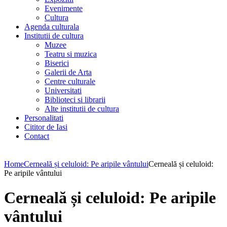
Evenimente
Cultura
Agenda culturala
Institutii de cultura
Muzee
Teatru si muzica
Biserici
Galerii de Arta
Centre culturale
Universitati
Biblioteci si librarii
Alte institutii de cultura
Personalitati
Cititor de Iasi
Contact
Home
Cerneală și celuloid: Pe aripile vântului
Cerneală și celuloid:
Pe aripile vântului
Cerneală și celuloid: Pe aripile
vântului