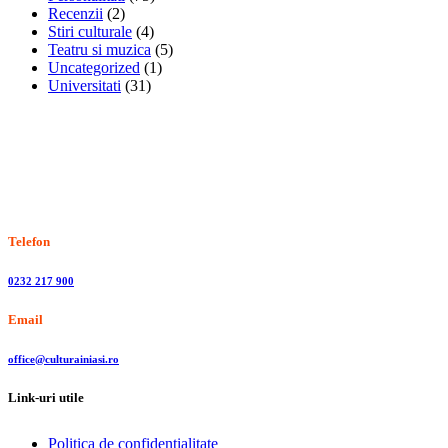
Recenzii
(2)
Stiri culturale
(4)
Teatru si muzica
(5)
Uncategorized
(1)
Universitati
(31)
Stiri, informatii culturale, institutii de cultura
Telefon
0232 217 900
Email
office@culturainiasi.ro
Link-uri utile
Politica de confidentialitate