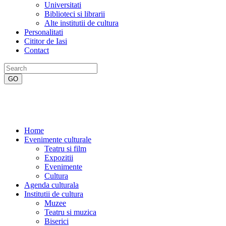
Universitati
Biblioteci si librarii
Alte institutii de cultura
Personalitati
Cititor de Iasi
Contact
Home
Evenimente culturale
Teatru si film
Expozitii
Evenimente
Cultura
Agenda culturala
Institutii de cultura
Muzee
Teatru si muzica
Biserici