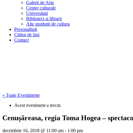
Galerii de Arta
Centre culturale
Universitati
Biblioteci si librarii
Alte institutii de cultura
Personalitati
Cititor de Iasi
Contact
« Toate Evenimente
Acest eveniment a trecut.
Cenușăreasa, regia Toma Hogea – spectacol
decembrie 16, 2018 @ 11:00 am
-
1:00 pm