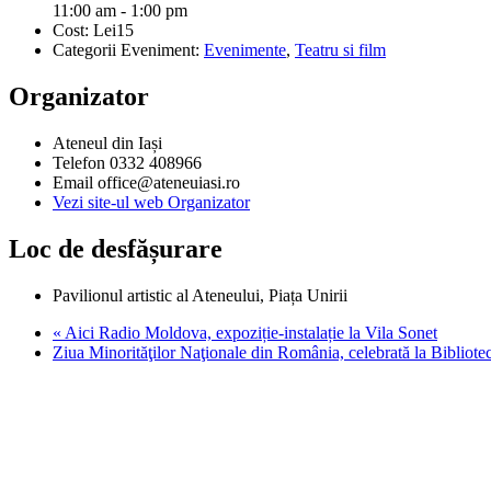
11:00 am - 1:00 pm
Cost:
Lei15
Categorii Eveniment:
Evenimente
,
Teatru si film
Organizator
Ateneul din Iași
Telefon
0332 408966
Email
office@ateneuiasi.ro
Vezi site-ul web Organizator
Loc de desfășurare
Pavilionul artistic al Ateneului, Piața Unirii
«
Aici Radio Moldova, expoziție-instalație la Vila Sonet
Ziua Minorităţilor Naţionale din România, celebrată la Bibliote
Stiri, informatii culturale, institutii de cultura