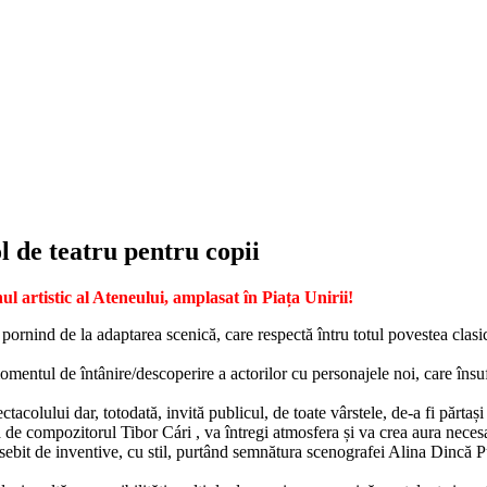
 de teatru pentru copii
 artistic al Ateneului, amplasat în Piața Unirii!
ind de la adaptarea scenică, care respectă întru totul povestea clasică
mentul de întânire/descoperire a actorilor cu personajele noi, care însuf
ului dar, totodată, invită publicul, de toate vârstele, de-a fi părtași la
de compozitorul Tibor Cári , va întregi atmosfera și va crea aura necesar
sebit de inventive, cu stil, purtând semnătura scenografei Alina Dincă 