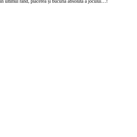
nu în ultimul rând, plăcerea și bucuria absolută a jocului…!