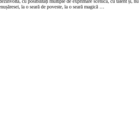
, dezinvoltă, cu posibilități multiple de exprimare scenică, cu talent și, 
enușăresei, la o seară de poveste, la o seară magică …