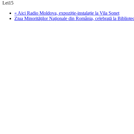
Lei15
«
Aici Radio Moldova, expoziție-instalație la Vila Sonet
Ziua Minorităţilor Naţionale din România, celebrată la Bibliote