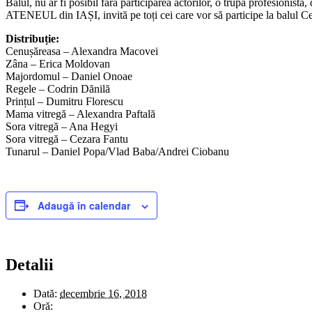
Balul, nu ar fi posibil fără participarea actorilor, o trupă profesionistă
ATENEUL din IAȘI, invită pe toți cei care vor să participe la balul C
Distribuție:
Cenușăreasa – Alexandra Macovei
Zâna – Erica Moldovan
Majordomul – Daniel Onoae
Regele – Codrin Dănilă
Prințul – Dumitru Florescu
Mama vitregă – Alexandra Paftală
Sora vitregă – Ana Hegyi
Sora vitregă – Cezara Fantu
Tunarul – Daniel Popa/Vlad Baba/Andrei Ciobanu
Adaugă în calendar
Detalii
Dată:
decembrie 16, 2018
Oră: