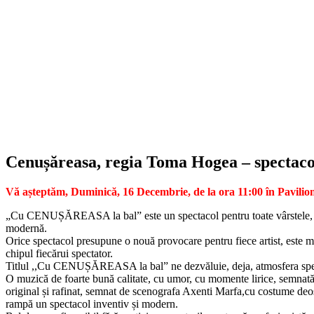
Cenușăreasa, regia Toma Hogea – spectacol
Vă așteptăm, Duminică, 16 Decembrie, de la ora 11:00 în Pavilionul
„Cu CENUȘĂREASA la bal” este un spectacol pentru toate vârstele, porn
modernă.
Orice spectacol presupune o nouă provocare pentru fiece artist, este mo
chipul fiecărui spectator.
Titlul ,,Cu CENUȘĂREASA la bal” ne dezvăluie, deja, atmosfera spectacol
O muzică de foarte bună calitate, cu umor, cu momente lirice, semnată 
original și rafinat, semnat de scenografa Axenti Marfa,cu costume deo
rampă un spectacol inventiv și modern.