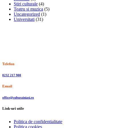
Stiri culturale
(4)
Teatru si muzica
(5)
Uncategorized
(1)
Universitati
(31)
Stiri, informatii culturale, institutii de cultura
Telefon
0232 217 900
Email
office@culturainiasi.ro
Link-uri utile
Politica de confidentialitate
Politica cookies