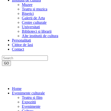
Institutii de cultura
Muzee
Teatru si muzica
Biserici
Galerii de Arta
Centre culturale
Universitati
Biblioteci si librarii
Alte institutii de cultura
Personalitati
Cititor de Iasi
Contact
Home
Evenimente culturale
Teatru si film
Expozitii
Evenimente
Cultura