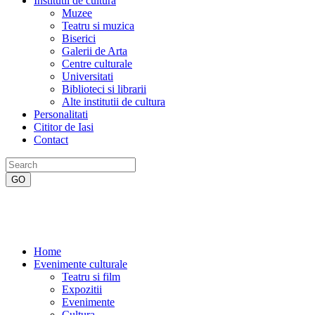
Institutii de cultura
Muzee
Teatru si muzica
Biserici
Galerii de Arta
Centre culturale
Universitati
Biblioteci si librarii
Alte institutii de cultura
Personalitati
Cititor de Iasi
Contact
Home
Evenimente culturale
Teatru si film
Expozitii
Evenimente
Cultura