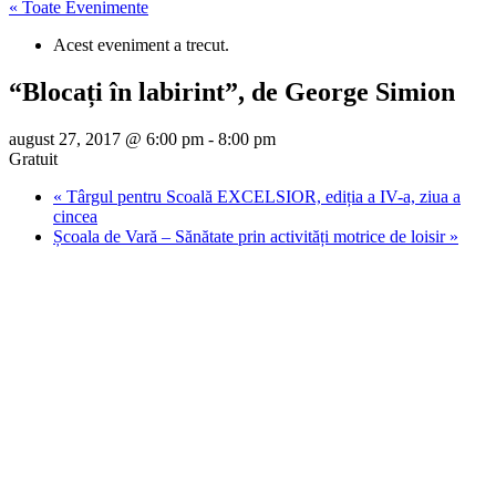
« Toate Evenimente
Acest eveniment a trecut.
“Blocați în labirint”, de George Simion
august 27, 2017 @ 6:00 pm
-
8:00 pm
Gratuit
«
Târgul pentru Scoală EXCELSIOR, ediția a IV-a, ziua a
cincea
Școala de Vară – Sănătate prin activități motrice de loisir
»