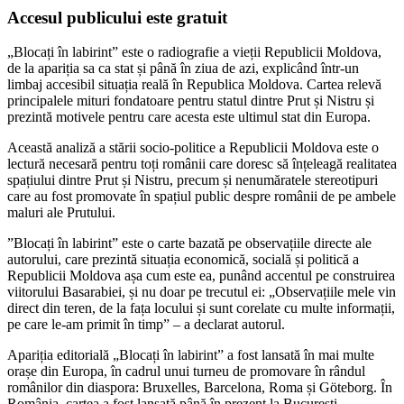
Accesul publicului este gratuit
„Blocați în labirint” este o radiografie a vieții Republicii Moldova,
de la apariția sa ca stat și până în ziua de azi, explicând într-un
limbaj accesibil situația reală în Republica Moldova. Cartea relevă
principalele mituri fondatoare pentru statul dintre Prut și Nistru și
prezintă motivele pentru care acesta este ultimul stat din Europa.
Această analiză a stării socio-politice a Republicii Moldova este o
lectură necesară pentru toți românii care doresc să înțeleagă realitatea
spațiului dintre Prut și Nistru, precum și nenumăratele stereotipuri
care au fost promovate în spațiul public despre românii de pe ambele
maluri ale Prutului.
”Blocați în labirint” este o carte bazată pe observațiile directe ale
autorului, care prezintă situația economică, socială și politică a
Republicii Moldova așa cum este ea, punând accentul pe construirea
viitorului Basarabiei, și nu doar pe trecutul ei: „Observațiile mele vin
direct din teren, de la fața locului și sunt corelate cu multe informații,
pe care le-am primit în timp” – a declarat autorul.
Apariția editorială „Blocați în labirint” a fost lansată în mai multe
orașe din Europa, în cadrul unui turneu de promovare în rândul
românilor din diaspora: Bruxelles, Barcelona, Roma și Göteborg. În
România, cartea a fost lansată până în prezent la București,