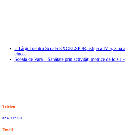
«
Târgul pentru Scoală EXCELSIOR, ediția a IV-a, ziua a
cincea
Școala de Vară – Sănătate prin activități motrice de loisir
»
Stiri, informatii culturale, institutii de cultura
Telefon
0232 217 900
Email