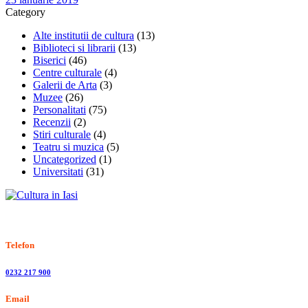
Category
Alte institutii de cultura
(13)
Biblioteci si librarii
(13)
Biserici
(46)
Centre culturale
(4)
Galerii de Arta
(3)
Muzee
(26)
Personalitati
(75)
Recenzii
(2)
Stiri culturale
(4)
Teatru si muzica
(5)
Uncategorized
(1)
Universitati
(31)
Stiri, informatii culturale, institutii de cultura
Telefon
0232 217 900
Email