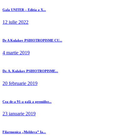
Gala UNITER – Editia a X...
12 iulie 2022
Dr A Kulakov PSIHOTROPISME CU...
4 martie 2019
Dr. A. Kulakov PSIHOTROPISME...
20 februarie 2019
Cea de-a 91-a gală a premiilor...
23 ianuarie 2019
Filarmonica „Moldova” Ia...