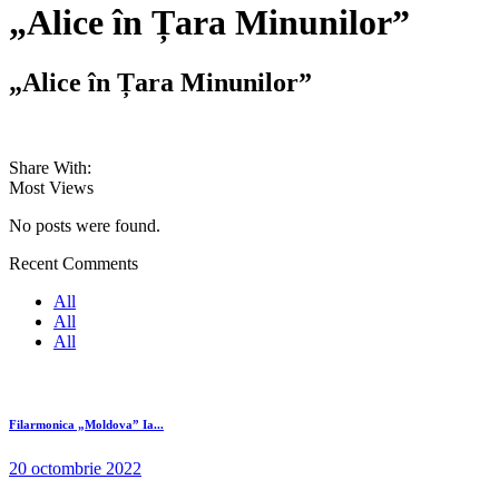
„Alice în Țara Minunilor”
„Alice în Țara Minunilor”
Share With:
Most Views
No posts were found.
Recent Comments
All
All
All
Filarmonica „Moldova” Ia...
20 octombrie 2022