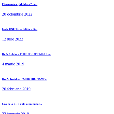
Filarmonica „Moldova” Ia...
20 octombrie 2022
Gala UNITER – Editia a X...
12 iulie 2022
Dr A Kulakov PSIHOTROPISME CU...
4 martie 2019
Dr. A. Kulakov PSIHOTROPISME...
20 februarie 2019
Cea de-a 91-a gală a premiilor...
23 ianuarie 2019