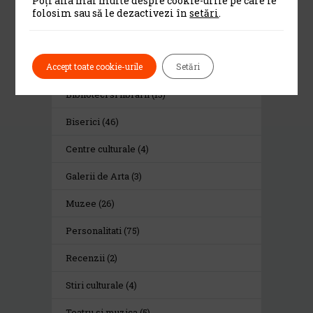
Poți afla mai multe despre cookie-urile pe care le
folosim sau să le dezactivezi în
setări
.
Category
Accept toate cookie-urile
Setări
Alte institutii de cultura
(13)
Biblioteci si librarii
(13)
Biserici
(46)
Centre culturale
(4)
Galerii de Arta
(3)
Muzee
(26)
Personalitati
(75)
Recenzii
(2)
Stiri culturale
(4)
Teatru si muzica
(5)