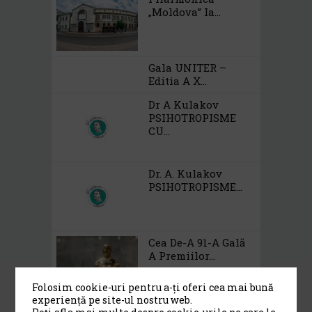
„Moldova” Ia...
Gala UNITER –
Editia A X...
Dr A Kulakov
PSIHOTROPISME
CU...
Dr. A. Kulakov
PSIHOTROPISME...
Cea De-A 91-A Gală
A Premiilor...
Folosim cookie-uri pentru a-ți oferi cea mai bună
experiență pe site-ul nostru web.