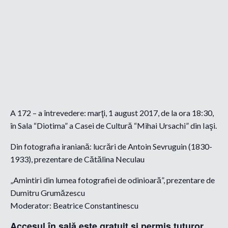
A 172 – a întrevedere: marţi, 1 august 2017, de la ora 18:30,
în Sala “Diotima” a Casei de Cultură “Mihai Ursachi” din Iaşi.
Din fotografia iraniană: lucrări de Antoin Sevruguin (1830-
1933), prezentare de Cătălina Neculau
„Amintiri din lumea fotografiei de odinioară”, prezentare de
Dumitru Grumăzescu
Moderator: Beatrice Constantinescu
Accesul în sală este gratuit şi permis tuturor