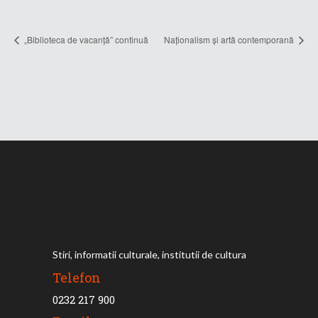
„Biblioteca de vacanță” continuă
Naționalism și artă contemporană
Stiri, informatii culturale, institutii de cultura
Telefon
0232 217 900