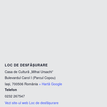
LOC DE DESFĂȘURARE
Casa de Cultură „Mihai Ursachi”
Bulevardul Carol I (Parcul Copou)
Iași
,
700506
România
+ Hartă Google
Telefon
0232 267547
Vezi site-ul web Loc de desfășurare