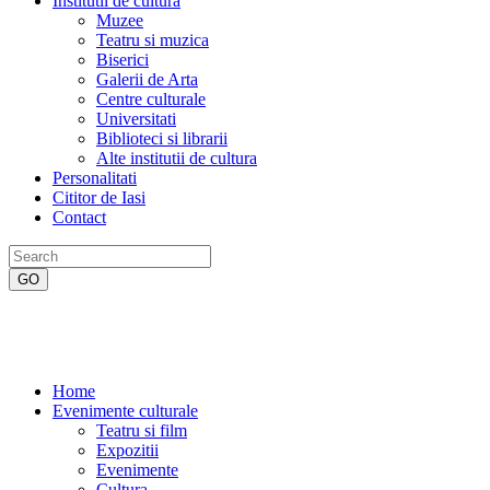
Institutii de cultura
Muzee
Teatru si muzica
Biserici
Galerii de Arta
Centre culturale
Universitati
Biblioteci si librarii
Alte institutii de cultura
Personalitati
Cititor de Iasi
Contact
Home
Evenimente culturale
Teatru si film
Expozitii
Evenimente
Cultura