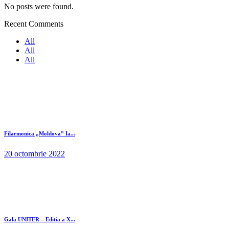
No posts were found.
Recent Comments
All
All
All
Filarmonica „Moldova” Ia...
20 octombrie 2022
Gala UNITER – Editia a X...