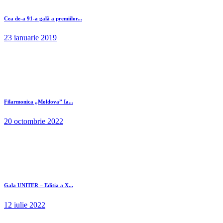
Cea de-a 91-a gală a premiilor...
23 ianuarie 2019
Filarmonica „Moldova” Ia...
20 octombrie 2022
Gala UNITER – Editia a X...
12 iulie 2022