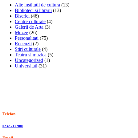
Alte institutii de cultura
(13)
Biblioteci si librarii
(13)
Biserici
(46)
Centre culturale
(4)
Galerii de Arta
(3)
Muzee
(26)
Personalitati
(75)
Recenzii
(2)
Stiri culturale
(4)
Teatru si muzica
(5)
Uncategorized
(1)
Universitati
(31)
Stiri, informatii culturale, institutii de cultura
Telefon
0232 217 900
Email