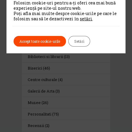
Folosim cookie-uri pentru a-ți oferi cea mai bună
experiență pe site-ul nostru web.
Poți afla mai multe despre cookie-urile pe care le
folosim sau să le dezactivezi în
setări
.
Category
Accept toate cookie-urile
Setări
Alte institutii de cultura
(13)
Biblioteci si librarii
(13)
Biserici
(46)
Centre culturale
(4)
Galerii de Arta
(3)
Muzee
(26)
Personalitati
(75)
Recenzii
(2)