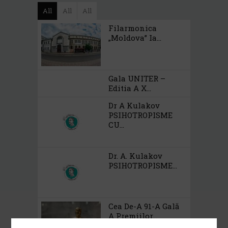
All
All
All
Filarmonica
„Moldova” Ia...
Gala UNITER –
Editia A X...
Dr A Kulakov
PSIHOTROPISME
CU...
Dr. A. Kulakov
PSIHOTROPISME...
Cea De-A 91-A Gală
A Premiilor...