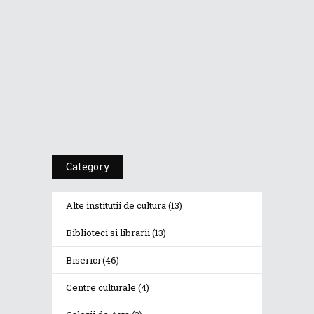
PSIHOTROPISME...
Cea De-A 91-A Gală
A Premiilor...
Category
Alte institutii de cultura
(13)
Biblioteci si librarii
(13)
Biserici
(46)
Centre culturale
(4)