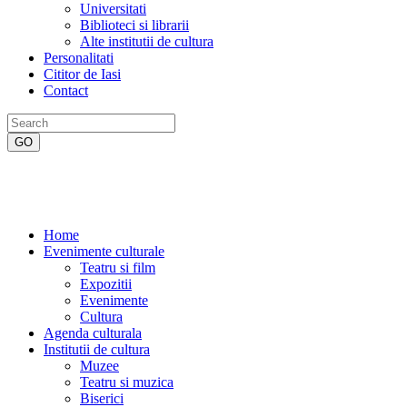
Universitati
Biblioteci si librarii
Alte institutii de cultura
Personalitati
Cititor de Iasi
Contact
Home
Evenimente culturale
Teatru si film
Expozitii
Evenimente
Cultura
Agenda culturala
Institutii de cultura
Muzee
Teatru si muzica
Biserici