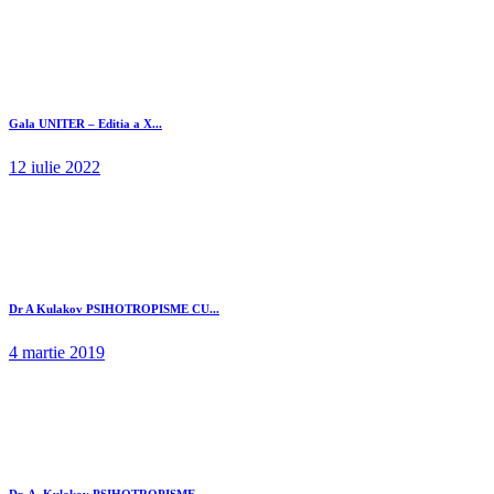
Gala UNITER – Editia a X...
12 iulie 2022
Dr A Kulakov PSIHOTROPISME CU...
4 martie 2019
Dr. A. Kulakov PSIHOTROPISME...