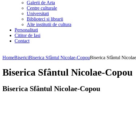
Galerii de Arta
Centre culturale
Universitati
Biblioteci si librarii
Alte institutii de cultura
Personalitati
Cititor de Iasi
Contact
Home
Biserici
Biserica Sfântul Nicolae-Copou
Biserica Sfântul Nicol
Biserica Sfântul Nicolae-Copou
Biserica Sfântul Nicolae-Copou